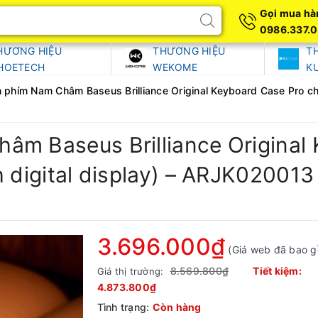
Gọi mua hà
0986.337.
HƯƠNG HIỆU
THƯƠNG HIỆU
T
HOETECH
WEKOME
K
 phím Nam Châm Baseus Brilliance Original Keyboard Case Pro cho 
âm Baseus Brilliance Original
h digital display) – ARJK020013
3.696.000₫
(Giá web đã bao 
8.569.800₫
Tiết kiệm:
Giá thị trường:
4.873.800₫
Tình trạng:
Còn hàng