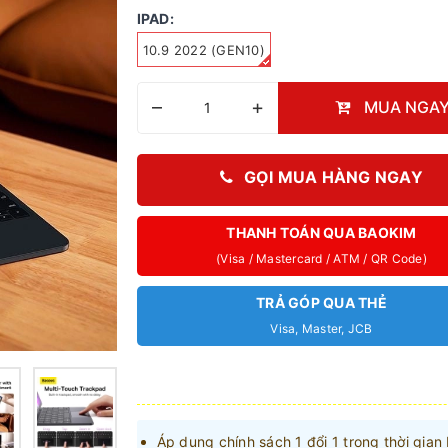
IPAD:
10.9 2022 (GEN10)
–
+
MUA NGA
GỌI MUA HÀNG NGAY
THANH TOÁN QUA BAOKIM
(Visa / Mastercard / ATM / QR Code)
TRẢ GÓP QUA THẺ
Visa, Master, JCB
Áp dụng chính sách 1 đổi 1 trong thời gian