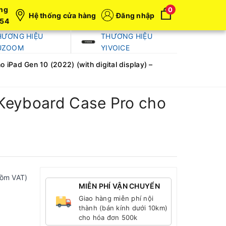
ng
0
Hệ thống cửa hàng
Đăng nhập
054
HƯƠNG HIỆU
THƯƠNG HIỆU
UZOOM
YIVOICE
iPad Gen 10 (2022) (with digital display) –
 Keyboard Case Pro cho
gồm VAT)
MIỄN PHÍ VẬN CHUYỂN
Giao hàng miễn phí nội
thành (bán kính dưới 10km)
cho hóa đơn 500k