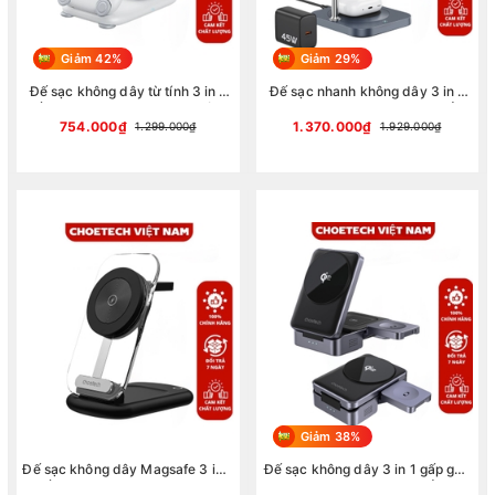
Giảm 42%
Giảm 29%
Đế sạc không dây từ tính 3 in 1
Đế sạc nhanh không dây 3 in 1
gấp gọn Choetech T816-F công
Choetech T641-G 25w chuẩn
suất 15W tiện lợi khi đi du lịch
Qi2 tích hợp làm mát chủ động
754.000₫
1.370.000₫
1.299.000₫
1.929.000₫
(Hàng chính hãng)
cho thiết bị Apple (Hàng chính
hãng)
Giảm 38%
Đế sạc không dây Magsafe 3 in 1
Đế sạc không dây 3 in 1 gấp gọn
xếp gọn 15W Choetech T618
15W Choetech T637 chuẩn Qi2