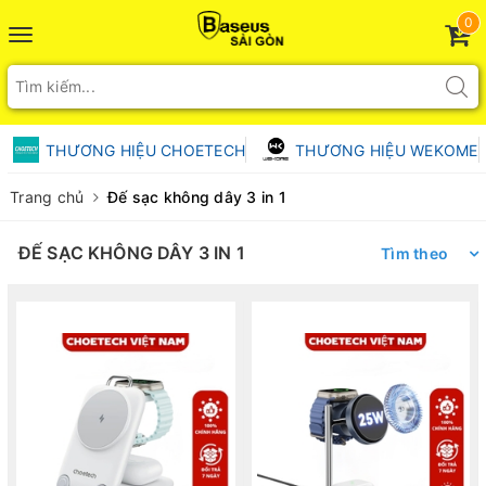
0
Toggle
navigation
THƯƠNG HIỆU CHOETECH
THƯƠNG HIỆU WEKOME
Trang chủ
Đế sạc không dây 3 in 1
ĐẾ SẠC KHÔNG DÂY 3 IN 1
Tìm theo