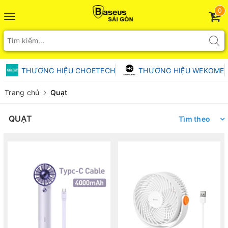
0
Toggle
navigation
THƯƠNG HIỆU CHOETECH
THƯƠNG HIỆU WEKOME
Trang chủ
Quạt
QUẠT
Tìm theo