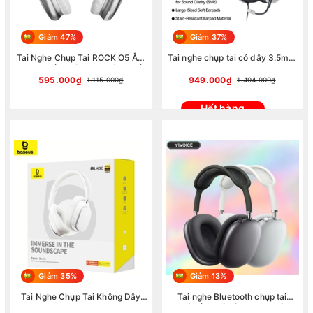
Giảm 47%
Giảm 37%
Tai Nghe Chụp Tai ROCK O5 Âm
Tai nghe chụp tai có dây 3.5mm
Thanh Sống Động Pin Lâu Thiết
Baseus GoPlay 1 Max Gaming
Kế Hiện Đại (Hàng chính hãng)
Moon White (High SNR, 3.5 mm
595.000₫
949.000₫
1.115.000₫
1.494.900₫
TRRS)
Hết hàng
Giảm 35%
Giảm 13%
Tai Nghe Chụp Tai Không Dây
Tai nghe Bluetooth chụp tai
Baseus Bowie H1 Pro ANC
chống ồn đến từ thương hiệu