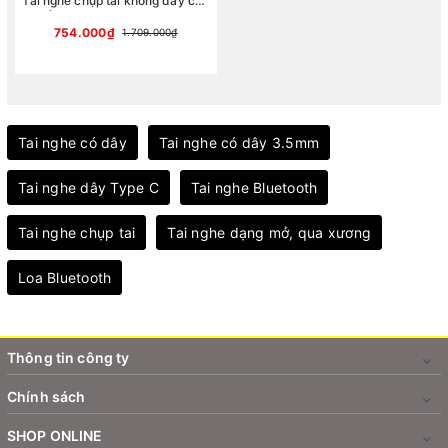
Tai nghe chụp tai không dây cao
cấp Baseus Encok Wireless
headphone D02 Pro (Bluetooth
754.000₫
1.709.000₫
5.0, Wireless Hifi Surround
Headphone)
Tai nghe có dây
Tai nghe có dây 3.5mm
Tai nghe dây Type C
Tai nghe Bluetooth
Tai nghe chụp tai
Tai nghe dạng mở, qua xương
Loa Bluetooth
Thông tin công ty
Chính sách
SHOP ONLINE