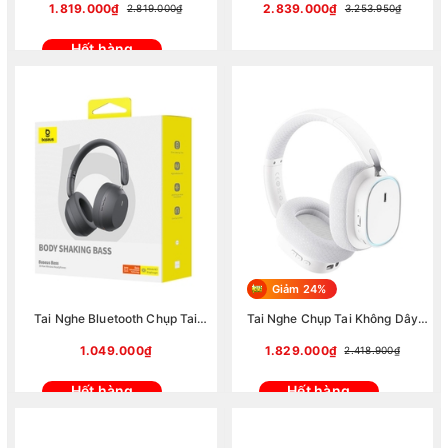
(Bluetooth V5.3, Âm Thanh Đỉnh
Yivoice Max (Hàng chính hãng)
1.819.000₫
2.839.000₫
2.819.000₫
3.253.950₫
Cao, Chống Ồn Vượt Trội)
Hết hàng
Giảm 24%
Tai Nghe Bluetooth Chụp Tai
Tai Nghe Chụp Tai Không Dây
Baseus Bass 35 Max Wireless
Baseus AeQur GH02 Gaming
Headphones Stellar ( Bluetooth
Wireless Headphones 40mm
1.049.000₫
1.829.000₫
2.418.900₫
V5.3, thời lượng pin lên đến 50h)
Driver 2.4G/Wireless/Cable RGB
Headsets
Hết hàng
Hết hàng