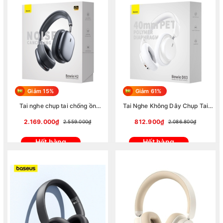
Giảm 15%
Giảm 61%
Tai nghe chụp tai chống ồn
Tai Nghe Không Dây Chụp Tai
Baseus Bowie H2 Noise-
Baseus Bowie D03 Wireless
Cancelling Wireless Headphone
Headphones (Bluetooth 5.3, 30
2.169.000₫
812.900₫
2.559.000₫
2.086.800₫
NGTW260013
hours, Lowlatency 0.08s)
Hết hàng
Hết hàng