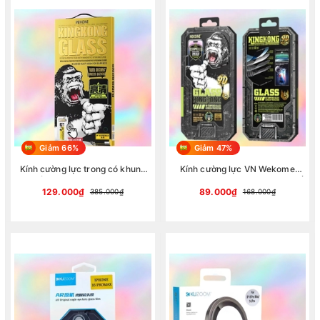
Giảm 66%
Giảm 47%
Kính cường lực trong có khung
Kính cường lực VN Wekome
tự dán KING KONG WTP-034
WTP-066 Vacha series hạn chế
thương hiệu WEKOME cho tất cả
vân tay và có màn che bụi loa
129.000₫
89.000₫
385.000₫
168.000₫
các dòng iphone