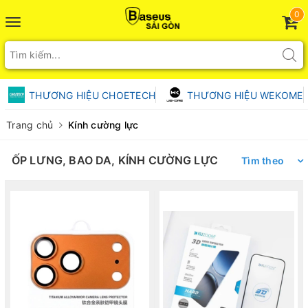
0
Toggle
navigation
THƯƠNG HIỆU CHOETECH
THƯƠNG HIỆU WEKOME
Trang chủ
Kính cường lực
ỐP LƯNG, BAO DA, KÍNH CƯỜNG LỰC
Tìm theo