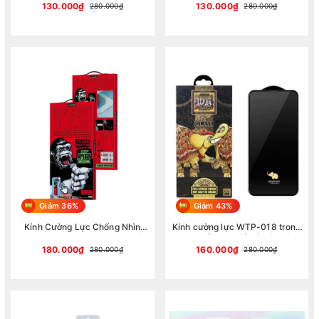
dán thông minh, Chống Nhìn
thương hiệu WEKOME dành cho
130.000₫
130.000₫
280.000₫
280.000₫
Trộm 360° Độ
tất cả dòng điện thoại
Giảm 36%
Giảm 43%
Kính Cường Lực Chống Nhìn
Kính cường lực WTP-018 trong
Trộm 360 Độ Có Khung Tự Dán
6D full viền cho tất cả các dòng
KinhKong WTP-058 Thương
điện thoại thương hiệu WEKOME
180.000₫
160.000₫
280.000₫
280.000₫
Hiệu Wekome (Hàng chính hãng)
dành cho tất cả dòng điện thoại
(Hàng chính hãng)