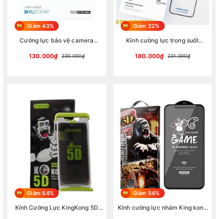
Giảm 43%
Giảm 22%
Cường lực bảo vệ camera
Kính cường lực trong suốt
Kuzoom dạng cụm cho iPhone
Kuzoom 3D Hard độ cứng 9H
17 Pro Max chống trầy xước
bảo vệ màn hình tối ưu cho dòng
130.000₫
180.000₫
230.000₫
231.000₫
iPhone
Giảm 54%
Giảm 54%
Kính Cường Lực KingKong 5D
Kính cường lực nhám King kong
Wekome WTP-008 Có Khung Tự
WTP-030 chống bám vân tay