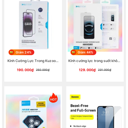
Giảm 24%
Giảm 44%
Kính Cường Lực Trong Kuzoom
Kính cường lực trong suốt không
Chống Trầy 9H, Chống Chói,
viền đen và che bụi màn loa
Chống Vân Tay Cho iPhone 17
Kuzoom cho tất cả dòng iphone
190.000₫
129.000₫
250.000₫
231.000₫
Series
(Hàng chính hãng)