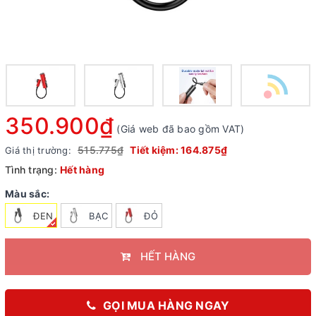
350.900₫
(Giá web đã bao gồm VAT)
515.775₫
Tiết kiệm:
164.875₫
Giá thị trường:
Tình trạng:
Hết hàng
Màu sắc:
ĐEN
BẠC
ĐỎ
HẾT HÀNG
GỌI MUA HÀNG NGAY