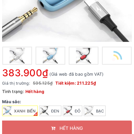
383.900₫
(Giá web đã bao gồm VAT)
595.125₫
Tiết kiệm:
211.225₫
Giá thị trường:
Tình trạng:
Hết hàng
Màu sắc:
XANH BIỂN
ĐEN
ĐỎ
BẠC
HẾT HÀNG