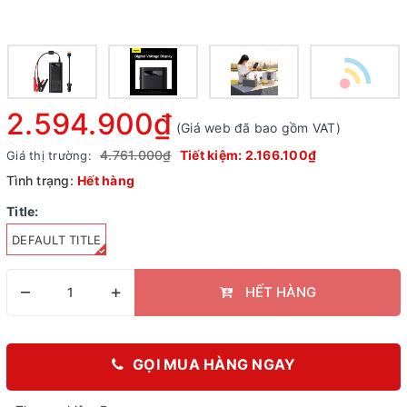
2.594.900₫
(Giá web đã bao gồm VAT)
4.761.000₫
Tiết kiệm:
2.166.100₫
Giá thị trường:
Tình trạng:
Hết hàng
Title:
DEFAULT TITLE
–
+
HẾT HÀNG
GỌI MUA HÀNG NGAY