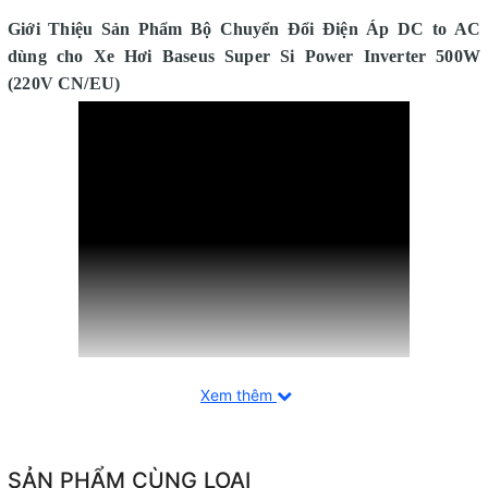
Giới Thiệu Sản Phẩm Bộ Chuyển Đổi Điện Áp DC to AC
dùng cho Xe Hơi Baseus
Super Si Power Inverter 500W
(220V CN/EU)
Xem thêm
Tính Năng Cơ Bản Bộ Chuyển Đổi Điện Áp DC to AC dùng
SẢN PHẨM CÙNG LOẠI