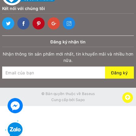
Kết nối với chúng tôi
Đăng ký nhận tin
Nhận thông tin sản phẩm mới nhất, tin khuyến mãi và nhiều hơn
nữa.
Thông tin chi tiết
Đăng ký
1. Baseus Unlimited Adjustment Lazy Phone
Holder
© Bản quyền thuộc về
Baseus
Cung cấp bởi
Sapo
- Phiên bản này được thiết kế dành riêng cho điện thoại
di động. Baseus Unlimited Adjustment Lazy Phone
Holder nổi bật với khả năng điều chỉnh linh hoạt theo
mọi góc độ. Người dùng có thể dễ dàng thay đổi hướng