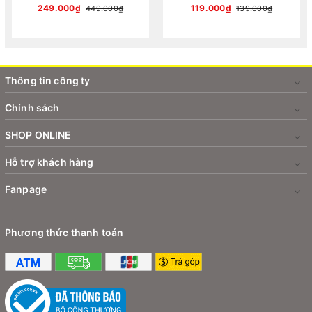
Wireless Charger 2.5W
100W (Fast Charging Data Cable)
249.000₫
119.000₫
449.000₫
139.000₫
Thông tin công ty
Chính sách
*Baseus Otaku Life Rotary Adjustment Lazy
Holder Pro (Kẹp điện thoại và iPad)
SHOP ONLINE
Hỗ trợ khách hàng
Fanpage
Phương thức thanh toán