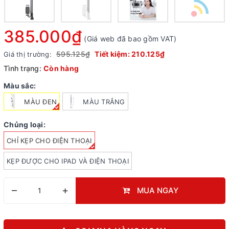
385.000₫
(Giá web đã bao gồm VAT)
595.125₫
Tiết kiệm:
210.125₫
Giá thị trường:
Tình trạng:
Còn hàng
Màu sắc:
MÀU ĐEN
MÀU TRẮNG
Chủng loại:
CHỈ KẸP CHO ĐIỆN THOẠI
KẸP ĐƯỢC CHO IPAD VÀ ĐIỆN THOẠI
–
+
MUA NGAY