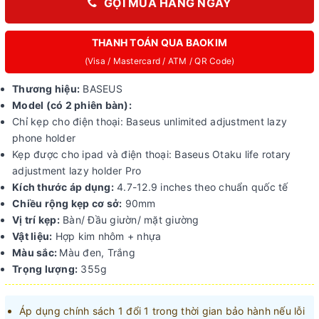
GỌI MUA HÀNG NGAY
THANH TOÁN QUA BAOKIM
(Visa / Mastercard / ATM / QR Code)
Thương hiệu:
BASEUS
Model (c
ó 2 phiên bàn):
Chỉ kẹp cho điện thoại: Baseus unlimited adjustment lazy
phone holder
Kẹp được cho ipad và điện thoại: Baseus Otaku life rotary
adjustment lazy holder Pro
Kích thước áp dụng:
4.7-12.9 inches theo chuẩn quốc tế
Chiều rộng kẹp cơ sở:
90mm
Vị trí kẹp:
Bàn/ Đầu giườn/ mặt giường
Vật liệu:
Hợp kim nhôm + nhựa
Màu sắc:
Màu đen, Trắng
Trọng lượng:
355g
Áp dụng chính sách 1 đổi 1 trong thời gian bảo hành nếu lỗi