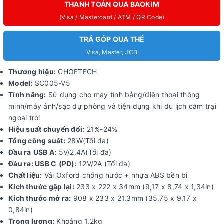
THANH TOÁN QUA BAOKIM
(Visa / Mastercard / ATM / QR Code)
TRẢ GÓP QUA THẺ
Visa, Master, JCB
Thương hiệu:
CHOETECH
Model:
SC005-V5
Tính
năng:
Sử dụng cho máy tính bảng/điện thoại thông
minh/máy ảnh/sạc dự phòng và tiện dụng khi du lịch cắm trại
ngoại trời
Hiệu suất chuyển đổi:
21%-24%
Tổng công suất:
28W(Tối đa)
Đầu ra
USB
A:
5V/2.4A(Tối đa)
Đầu ra: USB
C
(PD
):
12V/2A (Tối đa)
Chất liệu:
Vải Oxford chống nước + nhựa ABS bền bỉ
Kích thước
gập lại:
233 x 222 x 34mm (9,17 x 8,74 x 1,34in)
Kích thước mở ra:
908 x 233 x 21,3mm (35,75 x 9,17 x
0,84in)
Trọng lượng:
Khoảng 1.2kg