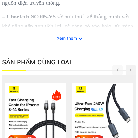
nguồn điện truyền thống.
– Choetech SC005-V5
sở hữu thiết kế thông minh với
khả năng gấp gọn tiện lợi, dễ dàng bỏ vào balo, túi xách
hay treo lên balo trong những chuyến đi dài. Chất liệu
Xem thêm
bền bỉ, chống chịu tốt với thời tiết, giúp bạn yên tâm sử
dụng ngoài trời.
SẢN PHẨM CÙNG LOẠI
Thông tin chi tiết
– Được trang bị 4 tấm pin năng lượng mặt trời chất
lượng cao, thiết bị cho khả năng chuyển đổi năng lượng
hiệu quả, cung cấp công suất sạc lên đến 28W, đủ để sạc
điện thoại, máy tính bảng, tai nghe, pin dự phòng và các
thiết bị USB khác.
– Với 2 cổng tiện lợi, có thể sạc được 2 thiết bị cùng lúc