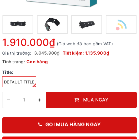
1.910.000₫
(Giá web đã bao gồm VAT)
3.045.900₫
Tiết kiệm:
1.135.900₫
Giá thị trường:
Tình trạng:
Còn hàng
Title:
DEFAULT TITLE
–
+
MUA NGAY
GỌI MUA HÀNG NGAY