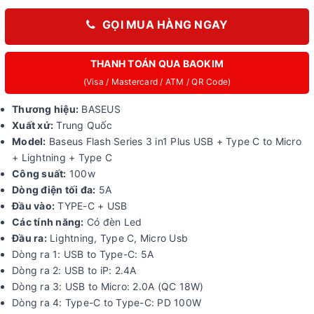
GỌI MUA HÀNG NGAY
THANH TOÁN QUA BAOKIM
(Visa / Mastercard / ATM / QR Code)
Thương hiệu:
BASEUS
Xuất xứ:
Trung Quốc
Model:
Baseus Flash Series 3 in1 Plus USB + Type C to Micro
+ Lightning + Type C
Công suất:
100w
Dòng điện tối đa:
5A
Đầu vào:
TYPE-C + USB
Các tính năng:
Có đèn Led
Đầu ra:
Lightning, Type C, Micro Usb
Dòng ra 1: USB to Type-C: 5A
Dòng ra 2: USB to iP: 2.4A
Dòng ra 3: USB to Micro: 2.0A (QC 18W)
Dòng ra 4: Type-C to Type-C: PD 100W