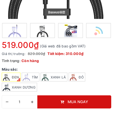
519.000₫
(Giá web đã bao gồm VAT)
829.000₫
Tiết kiệm:
310.000₫
Giá thị trường:
Tình trạng:
Còn hàng
Màu sắc:
ĐEN
TÍM
XANH LÁ
ĐỎ
XANH DƯƠNG
–
+
MUA NGAY