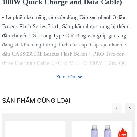
100W Quick Charge and Data Cable)
-
Là phiên bản nâng cấp
của dòng Cáp sạc nhanh 3 đầu
Baseus Flash Series 3 in1, Sản phẩm được trang bị thêm 1
đầu chuyển USB sang Type C ở cổng vào giúp gia tăng
đáng kể khả năng tương thích của cáp.
Cáp sạc nhanh 3
đầu CASS030101 Baseus Flash Series Ⅱ PRO Two-for-
three Charging Cable U+C to M+L+C 100W, 1.2m, QC
4.0
thật sự là một sợi cáp đa năng vì nó gần như có thể sử
Xem thêm
dụng được ch
o hầu hết các thiết bị số từ các model cũ
đến các model mới nhất hiện nay.
SẢN PHẨM CÙNG LOẠI