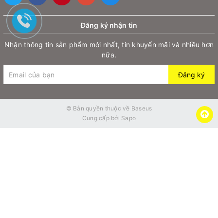
mà không ảnh hưởng đến tốc độ sạc của thiết bị.
Đăng ký nhận tin
Hình ảnh
Cáp sạc nhanh Baseus CoolPlay Series Fast
Nhận thông tin sản phẩm mới nhất, tin khuyến mãi và nhiều hơn
Charging Cable USB to iP 2.4A
CAKW
nữa.
Đăng ký
© Bản quyền thuộc về
Baseus
Cung cấp bởi
Sapo