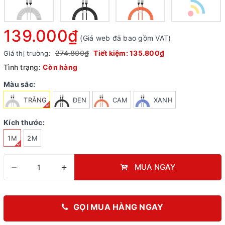
139.000₫
(Giá web đã bao gồm VAT)
274.800₫
Tiết kiệm:
135.800₫
Giá thị trường:
Tình trạng:
Còn hàng
Màu sắc:
TRẮNG
ĐEN
CAM
XANH
Kích thước:
1M
2M
–
+
MUA NGAY
GỌI MUA HÀNG NGAY