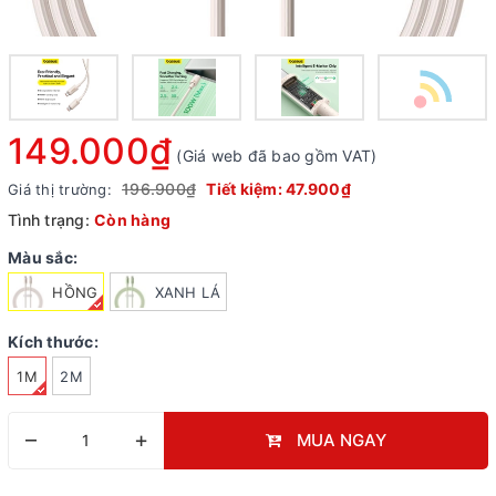
149.000₫
(Giá web đã bao gồm VAT)
196.900₫
Tiết kiệm:
47.900₫
Giá thị trường:
Tình trạng:
Còn hàng
Màu sắc:
HỒNG
XANH LÁ
Kích thước:
1M
2M
–
+
MUA NGAY