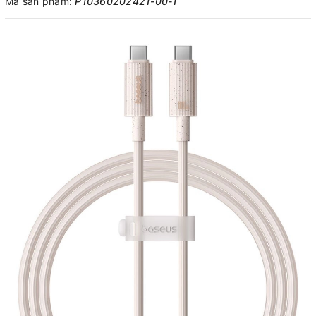
Mã sản phẩm:
P10360202421-00-1