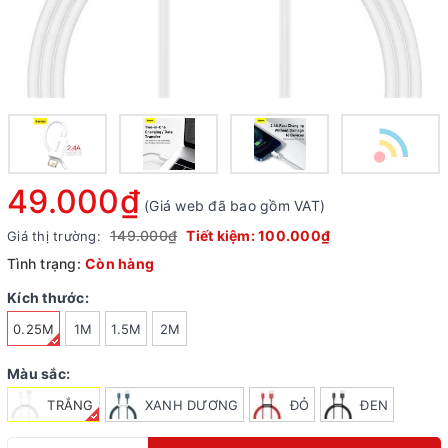
49.000₫
(Giá web đã bao gồm VAT)
149.000₫
Tiết kiệm:
100.000₫
Giá thị trường:
Tình trạng:
Còn hàng
Kích thước:
0.25M
1M
1.5M
2M
Màu sắc:
TRẮNG
XANH DƯƠNG
ĐỎ
ĐEN