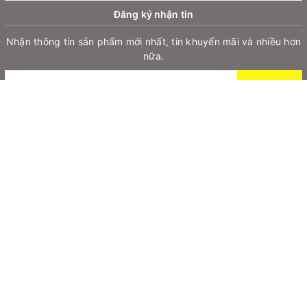
Đăng ký nhận tin
Nhận thông tin sản phẩm mới nhất, tin khuyến mãi và nhiều hơn
nữa.
Đăng ký
© Bản quyền thuộc về
Baseus
Cung cấp bởi
Sapo