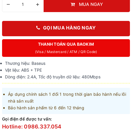
–
+
MUA NGAY
GỌI MUA HÀNG NGAY
THANH TOÁN QUA BAOKIM
(Visa / Mastercard / ATM / QR Code)
Thương hiệu: Baseus
Vật liệu: ABS + TPE
Dòng điện: 2.4A, Tốc độ truyền dữ liệu: 480Mbps
Áp dụng chính sách 1 đổi 1 trong thời gian bảo hành nếu lỗi
nhà sản xuất
Bảo hành sản phẩm từ 6 đến 12 tháng
Gọi điện để được tư vấn:
Hotline: 0986.337.054