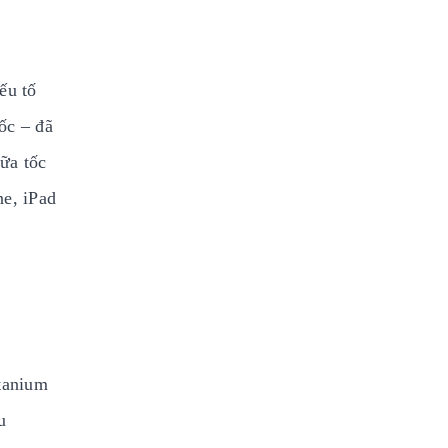
ếu tố
ốc – đã
iữa tốc
ne, iPad
itanium
u