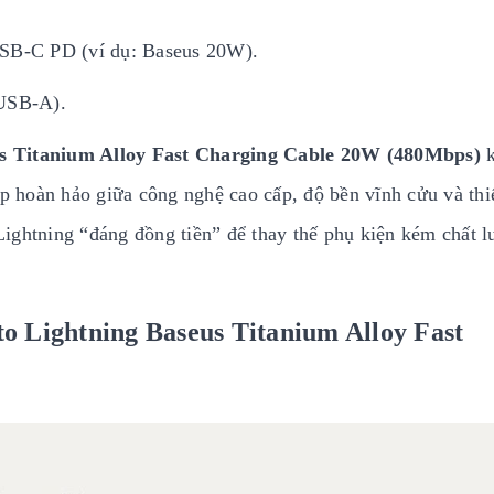
USB-C PD (ví dụ: Baseus 20W).
(USB-A).
us Titanium Alloy Fast Charging Cable 20W (480Mbps)
k
ợp hoàn hảo giữa công nghệ cao cấp, độ bền vĩnh cửu và thi
ightning “đáng đồng tiền” để thay thế phụ kiện kém chất l
o Lightning Baseus Titanium Alloy Fast