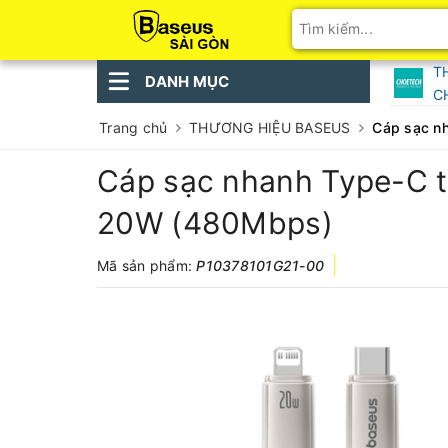
T
DANH MỤC
C
Trang chủ
THƯƠNG HIỆU BASEUS
Cáp sạc nh
Cáp sạc nhanh Type-C to
20W (480Mbps)
Mã sản phẩm:
P10378101G21-00