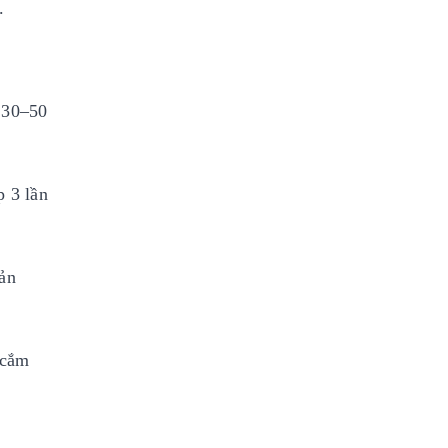
.
g 30–50
p 3 lần
oản
 cắm