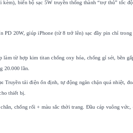
 kèm), biến bộ sạc 5W truyền thống thành “trợ thủ” tốc độ
 PD 20W, giúp iPhone (từ 8 trở lên) sạc đầy pin chỉ tron
 làm từ hợp kim titan chống oxy hóa, chống gỉ sét, bền gấ
g 20.000 lần.
p:
Truyền tải điện ổn định, tự động ngăn chặn quá nhiệt, đ
ho thiết bị.
chắn, chống rối + màu sắc thời trang. Đầu cáp vuông vức,