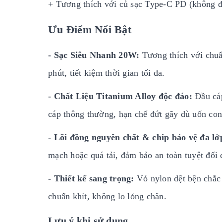
+ Tương thích với củ sạc Type-C PD (không đi
Ưu Điểm Nổi Bật
- Sạc Siêu Nhanh 20W:
Tương thích với chuẩn
phút, tiết kiệm thời gian tối đa.
- Chất Liệu Titanium Alloy độc đáo:
Đầu cáp
cáp thông thường, hạn chế đứt gãy dù uốn con
- Lõi đồng nguyên chất & chip bảo vệ đa lớ
mạch hoặc quá tải, đảm bảo an toàn tuyệt đối c
- Thiết kế sang trọng:
Vỏ nylon dệt bện chắc 
chuẩn khít, không lo lỏng chân.
Lưu ý khi sử dụng