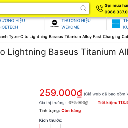
Gọi mua hà
0986.337.
HƯƠNG HIỆU
THƯƠNG HIỆU
T
HOETECH
WEKOME
K
anh Type-C to Lightning Baseus Titanium Alloy Fast Charging 
 Lightning Baseus Titanium Al
259.000₫
(Giá web đã bao gồm 
372.900₫
Tiết kiệm:
113.
Giá thị trường:
Tình trạng:
Còn hàng
Kích thước: