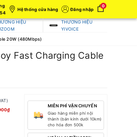
ng
0
Hệ thống cửa hàng
Đăng nhập
054
HƯƠNG HIỆU
THƯƠNG HIỆU
UZOOM
YIVOICE
Cable 20W (480Mbps)
loy Fast Charging Cable
VAT)
MIỄN PHÍ VẬN CHUYỂN
900₫
Giao hàng miễn phí nội
thành (bán kính dưới 10km)
cho hóa đơn 500k