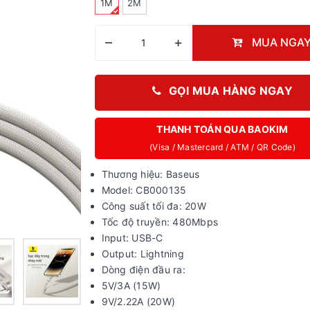
1M
2M
–
+
MUA NGA
GỌI MUA HÀNG NGAY
THANH TOÁN QUA BAOKIM
(Visa / Mastercard / ATM / QR Code)
Thương hiệu: Baseus
Model: CB000135
Công suất tối đa: 20W
Tốc độ truyền: 480Mbps
Input: USB-C
Output: Lightning
Dòng điện đầu ra:
5V/3A (15W)
9V/2.22A (20W)