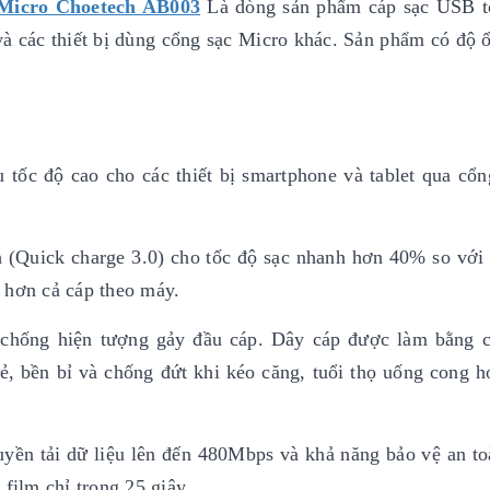
 Micro Choetech AB003
Là dòng sản phẩm cáp sạc USB t
và các thiết bị dùng cổng sạc Micro khác. Sản phẩm có độ 
 tốc độ cao cho các thiết bị smartphone và tablet qua cổ
h (Quick charge 3.0) cho tốc độ sạc nhanh hơn 40% so với 
 hơn cả cáp theo máy.
, chống hiện tượng gảy đầu cáp. Dây cáp được làm bằng c
, bền bỉ và chống đứt khi kéo căng, tuổi thọ uống cong 
uyền tải dữ liệu lên đến 480Mbps và khả năng bảo vệ an to
film chỉ trong 25 giây.