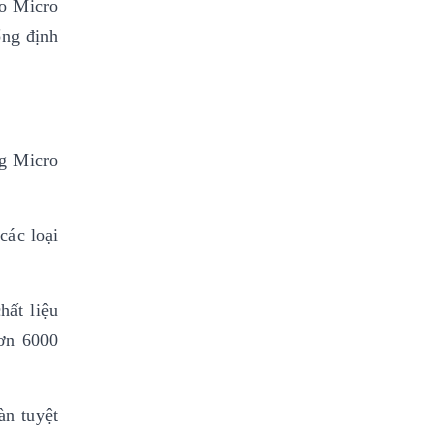
o Micro
ổng định
ng Micro
các loại
hất liệu
hơn 6000
àn tuyệt