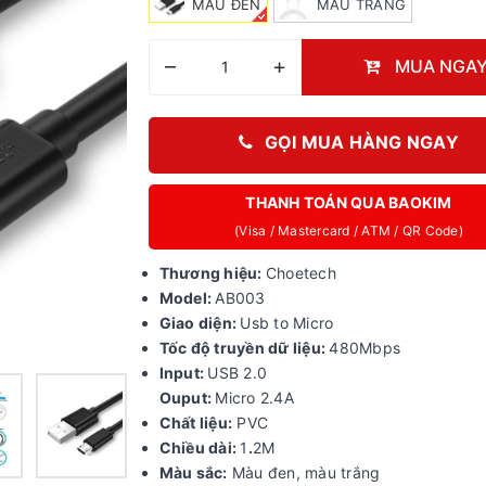
MÀU ĐEN
MÀU TRẮNG
–
+
MUA NGA
GỌI MUA HÀNG NGAY
THANH TOÁN QUA BAOKIM
(Visa / Mastercard / ATM / QR Code)
Thương
hiệu:
Choetech
Model:
AB003
Giao diện:
Usb to Micro
Tốc độ truyền dữ liệu:
480Mbps
Input:
USB 2.0
Ouput:
Micro 2.4A
Chất
liệu:
PVC
Chiều dài:
1
.
2M
Màu sắc:
Màu đen, màu trắng