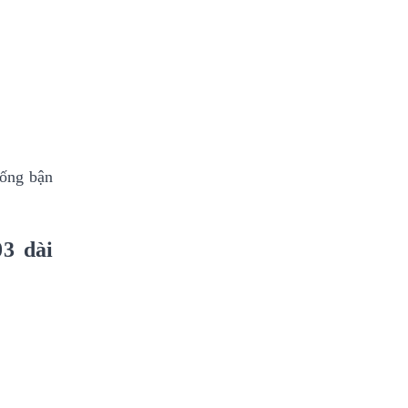
sống bận
3 dài