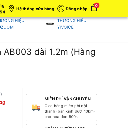
ng
0
Hệ thống cửa hàng
Đăng nhập
054
HƯƠNG HIỆU
THƯƠNG HIỆU
UZOOM
YIVOICE
h AB003 dài 1.2m (Hàng
)
MIỄN PHÍ VẬN CHUYỂN
0₫
Giao hàng miễn phí nội
thành (bán kính dưới 10km)
cho hóa đơn 500k