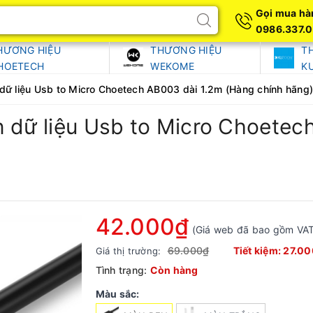
Gọi mua hà
0986.337.
HƯƠNG HIỆU
THƯƠNG HIỆU
T
HOETECH
WEKOME
K
dữ liệu Usb to Micro Choetech AB003 dài 1.2m (Hàng chính hãng)
n dữ liệu Usb to Micro Choetec
42.000₫
(Giá web đã bao gồm VAT
69.000₫
Tiết kiệm:
27.00
Giá thị trường:
Tình trạng:
Còn hàng
Màu sắc: