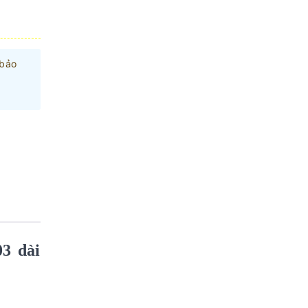
 bảo
03 dài