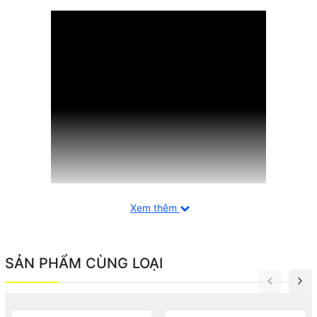
Xem thêm
Thiết kế siêu mỏng, nhỏ gọn
SẢN PHẨM CÙNG LOẠI
– Củ Sạc Nhanh Baseus GaN5 Pro Ultra-Slim Fast Charger 65W
Nhờ sử dụng vật liệu bán dẫn thế hệ mới nhất cùng thiết kế bảng
mạch xử lý và chân cắm thông minh giúp cho Baseus có thể thu