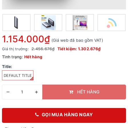
1.154.000₫
(Giá web đã bao gồm VAT)
2.456.676₫
Tiết kiệm:
1.302.676₫
Giá thị trường:
Tình trạng:
Hết hàng
Title:
DEFAULT TITLE
–
+
HẾT HÀNG
GỌI MUA HÀNG NGAY