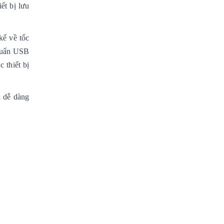
ết bị lưu
kể về tốc
chuẩn USB
 thiết bị
i dễ dàng