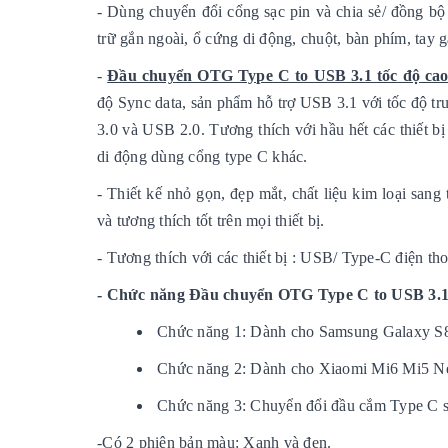
- Dùng chuyển đổi cổng sạc pin và chia sẻ/ đồng bộ 
trữ gắn ngoài, ổ cứng di động, chuột, bàn phím, tay g
-
Đầu chuyển OTG Type C to USB 3.1 tốc độ cao
độ Sync data, sản phẩm hỗ trợ USB 3.1 với tốc độ tr
3.0 và USB 2.0. Tương thích với hầu hết các thiết b
di động dùng cổng type C khác.
- Thiết kế nhỏ gọn, đẹp mắt, chất liệu kim loại sang
và tương thích tốt trên mọi thiết bị.
- Tương thích với các thiết bị : USB/ Type-C điện th
- Chức năng
Đầu chuyển OTG Type C to USB 3.1 
Chức năng 1: Dành cho Samsung Galaxy S
Chức năng 2: Dành cho Xiaomi Mi6 Mi5 N
Chức năng 3: Chuyển đổi đầu cắm Type C sa
-Có 2 phiên bản màu: Xanh và đen.