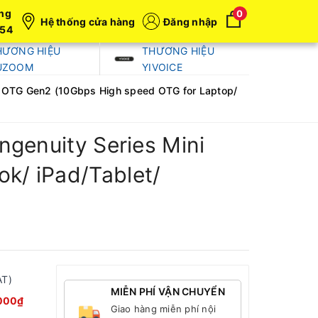
ng
0
Hệ thống cửa hàng
Đăng nhập
054
HƯƠNG HIỆU
THƯƠNG HIỆU
UZOOM
YIVOICE
ni OTG Gen2 (10Gbps High speed OTG for Laptop/
ngenuity Series Mini
k/ iPad/Tablet/
AT)
MIỄN PHÍ VẬN CHUYỂN
000₫
Giao hàng miễn phí nội