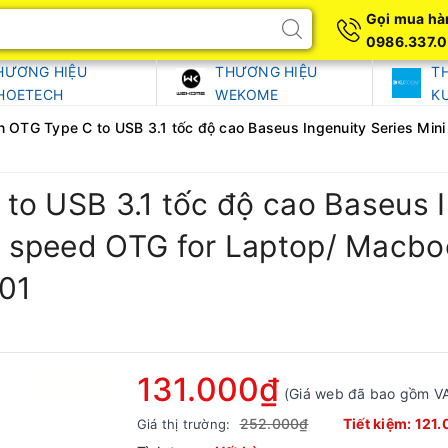
Gọi mua hà
0986.337.
HƯƠNG HIỆU
THƯƠNG HIỆU
T
HOETECH
WEKOME
K
 OTG Type C to USB 3.1 tốc độ cao Baseus Ingenuity Series Mi
o USB 3.1 tốc độ cao Baseus I
speed OTG for Laptop/ Macboo
01
131.000₫
(Giá web đã bao gồm V
252.000₫
Tiết kiệm:
121.
Giá thị trường: