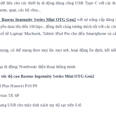
dữ liêu cho các thiết bị di dộng dùng cổng USB Type C với các thi
ame, quạt, các bộ chia...
 Baseus Ingenuity Series Mini OTG Gen2
với sự nâng cấp đáng 
uyền data lên đến 10Gbps , đồng thời củng tương thích tốt với các 
ị số từ Laptop/ Macbook, Tablet/ iPad Pro cho đến Smartphone và các
 trọng, có thể mang theo mọi lúc mọi nơi, hoạt động ổn định, kết nố
oại di động/ Notebook/ điện thoại thông minh
tốc độ cao Baseus Ingenuity Series Mini OTG Gen2
8 Plus Huawei P10 P9
exus 5X 6P
ng USB cho máy tính xách tay bộ sạc trên ô tô