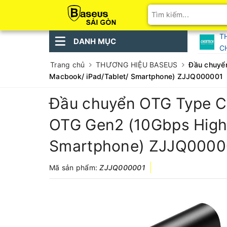
T
DANH MỤC
C
Trang chủ
THƯƠNG HIỆU BASEUS
Đầu chuyển
Macbook/ iPad/Tablet/ Smartphone) ZJJQ000001
Đầu chuyển OTG Type C t
OTG Gen2 (10Gbps High 
Smartphone) ZJJQ0000
Mã sản phẩm:
ZJJQ000001