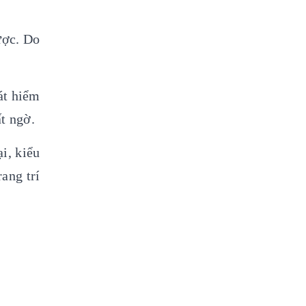
ược. Do
át hiểm
ất ngờ.
i, kiểu
ang trí