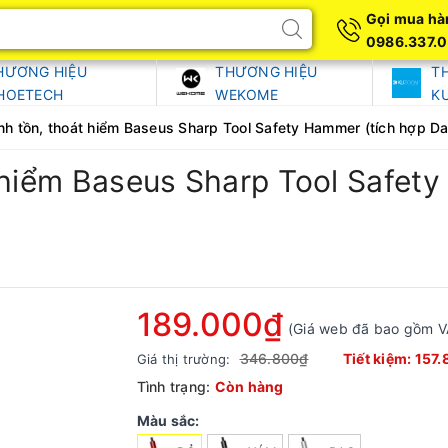
Gọi mua hà
0986.337.
HƯƠNG HIỆU
THƯƠNG HIỆU
T
HOETECH
WEKOME
K
nh tồn, thoát hiểm Baseus Sharp Tool Safety Hammer (tích hợp D
 hiểm Baseus Sharp Tool Safet
189.000₫
(Giá web đã bao gồm V
346.800₫
Tiết kiệm:
157.
Giá thị trường:
Tình trạng:
Còn hàng
Màu sắc: