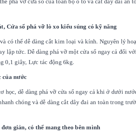
thể phá vỡ cửa sổ của toàn bộ ô tô và cắt dây đai an to
, Cửa sổ phá vỡ lò xo kiểu súng có kỹ năng
à có thể dễ dàng cắt kim loại và kính. Nguyên lý hoạ
ay lập tức. Dễ dàng phá vỡ một cửa sổ ngay cả đối với
ng 0,1 giây, Lực tác động 6kg.
c của nước
ơ học, dễ dàng phá vỡ cửa sổ ngay cả khi ở dưới nước
nhanh chóng và dễ dàng cắt dây đai an toàn trong trườ
 đơn giản, có thể mang theo bên mình