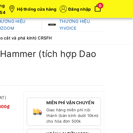
ng
0
Hệ thống cửa hàng
Đăng nhập
054
HƯƠNG HIỆU
THƯƠNG HIỆU
UZOOM
YIVOICE
ao cắt và phá kính) CRSFH
y Hammer (tích hợp Dao
AT)
MIỄN PHÍ VẬN CHUYỂN
800₫
Giao hàng miễn phí nội
thành (bán kính dưới 10km)
cho hóa đơn 500k