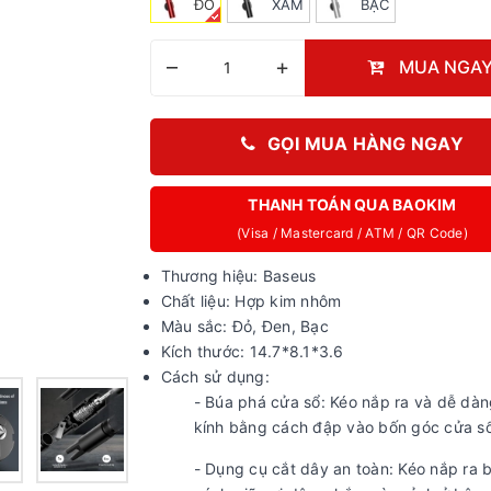
ĐỎ
XÁM
BẠC
–
+
MUA NGA
GỌI MUA HÀNG NGAY
THANH TOÁN QUA BAOKIM
(Visa / Mastercard / ATM / QR Code)
Thương hiệu: Baseus
Chất liệu: Hợp kim nhôm
Màu sắc: Đỏ, Đen, Bạc
Kích thước: 14.7*8.1*3.6
Cách sử dụng:
- Búa phá cửa sổ: Kéo nắp ra và dễ dà
kính bằng cách đập vào bốn góc cửa sổ
- Dụng cụ cắt dây an toàn: Kéo nắp ra 