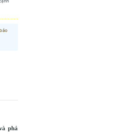
 cạnh
 bảo
và phá