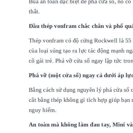
Búa an toàn đặc biệt để phá cửa sổ, nó có 
thắt.
Đầu thép vonfram chắc chắn và phổ quát
Thép vonfram có độ cứng Rockwell là 55 v
của loại súng tạo ra lực tác động mạnh ng
cô gái trẻ. Phá vỡ cửa sổ ngay lập tức tro
Phá vỡ (một cửa sổ) ngay cả dưới áp lự
Bằng cách sử dụng nguyên lý phá cửa sổ c
cắt bằng thép không gỉ tích hợp giúp bạn 
nguy hiểm.
An toàn mà không làm đau tay, Mini và