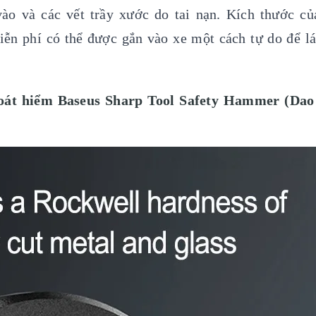
o và các vết trầy xước do tai nạn. Kích thước của 
ễn phí có thể được gắn vào xe một cách tự do để lái
thoát hiểm Baseus Sharp Tool Safety Hammer (Dao