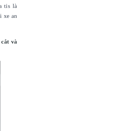
tis là 
 xe an 
 cắt và