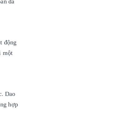
àn đã 
t động 
 một 
. Dao 
ng hợp 