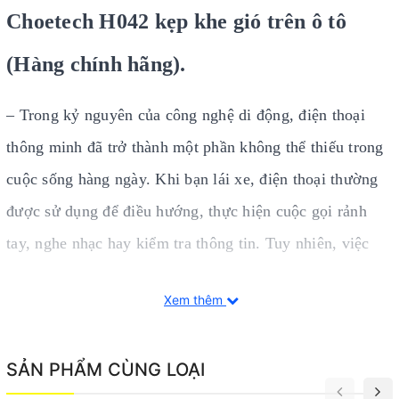
Choetech H042 kẹp khe gió trên ô tô
(Hàng chính hãng).
– Trong kỷ nguyên của công nghệ di động, điện thoại
thông minh đã trở thành một phần không thể thiếu trong
cuộc sống hàng ngày. Khi bạn lái xe, điện thoại thường
được sử dụng để điều hướng, thực hiện cuộc gọi rảnh
tay, nghe nhạc hay kiểm tra thông tin. Tuy nhiên, việc
vừa lái xe vừa cầm điện thoại không chỉ gây mất tập
Xem thêm
trung mà còn tiềm ẩn nhiều rủi ro. Chính vì thế, một giá
đỡ điện thoại thông minh dành cho ô tô là phụ kiện
SẢN PHẨM CÙNG LOẠI
không thể thiếu để giữ an toàn và tiện lợi khi lái xe.