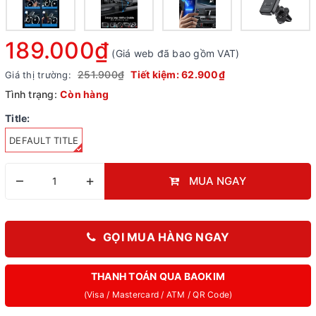
189.000₫
(Giá web đã bao gồm VAT)
251.900₫
Tiết kiệm:
62.900₫
Giá thị trường:
Tình trạng:
Còn hàng
Title:
DEFAULT TITLE
–
+
MUA NGAY
GỌI MUA HÀNG NGAY
THANH TOÁN QUA BAOKIM
(Visa / Mastercard / ATM / QR Code)