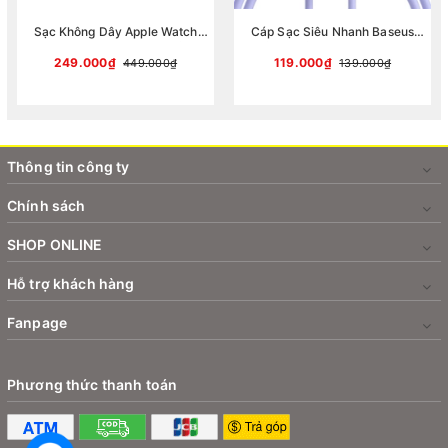
Sạc Không Dây Apple Watch
Cáp Sạc Siêu Nhanh Baseus
Baseus MagPro Magnetic
Pudding Series Type-C to Type-C
Wireless Charger 2.5W
100W (Fast Charging Data Cable)
249.000₫
119.000₫
449.000₫
139.000₫
Thông tin công ty
Chính sách
SHOP ONLINE
Hỗ trợ khách hàng
Fanpage
Phương thức thanh toán