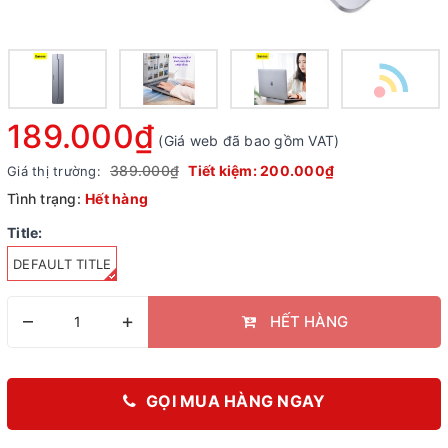
189.000₫
(Giá web đã bao gồm VAT)
389.000₫
Tiết kiệm:
200.000₫
Giá thị trường:
Tình trạng:
Hết hàng
Title:
DEFAULT TITLE
–
+
HẾT HÀNG
GỌI MUA HÀNG NGAY