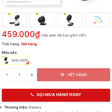
459.000₫
(Giá web đã bao gồm VAT)
Tình trạng:
Hết hàng
Màu sắc:
MÀU ĐEN
–
+
HẾT HÀNG
GỌI MUA HÀNG NGAY
Thương hiệu:
Baseus