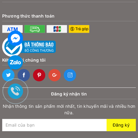
- Một trong những điểm nổi bật của Baseus MagPro
Series II chính là
công nghệ từ tính mạnh mẽ
, cho phép
Phương thức thanh toán
bạn gắn điện thoại một cách nhanh chóng và dễ dàng chỉ
với một tay. Bạn chỉ cần đưa điện thoại lại gần giá đỡ,
và lực hút từ tính sẽ giữ chặt thiết bị, giúp bạn an tâm
mà không cần phải lo lắng về việc điện thoại rơi rớt hay
không ổn định.
Kết nối với chúng tôi
Dễ dàng lắp đặt với phương pháp Stick-on
- Khác với những giá đỡ thông thường cần phải khoan lỗ
hay sử dụng các công cụ phức tạp,
giá
đỡ
Baseus
Đăng ký nhận tin
MagPro Series II
sử dụng phương pháp dán Stick-on
Nhận thông tin sản phẩm mới nhất, tin khuyến mãi và nhiều hơn
tiện lợi. Chỉ cần tháo lớp keo và gắn vào bề mặt bạn
nữa.
mong muốn, và bạn đã có một giá đỡ vững chãi. Thiết kế
Đăng ký
này cực kỳ dễ sử dụng và không để lại dấu vết khi tháo