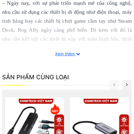
– Ngày nay, với sự phát triển mạnh mẽ của công nghệ,
nhu cầu sử dụng các thiết bị di động như điện thoại, máy
tính bảng hay các thiết bị chơi game cầm tay như Steam
Deck, Rog Ally ngày càng phổ biến. Đi kèm với đó là
nhu cầu kết nối các thiết bị này với màn hình lớn, thiết
bị ngoại vi, hay thậm chí là cần sạc nhanh trong quá
Xem thêm
trình sử dụng. Hiểu được điều này, Choetech đã cho ra
mắt
Hub chuyển đổi 5 in1 Choetech HUB-M77
Docking Station
, một giải pháp lý tưởng cho những ai
SẢN PHẨM CÙNG LOẠI
đang tìm kiếm sự tiện lợi, đa dụng, và tính linh hoạt tối
đa.
– Một trong những điểm nổi bật đầu tiên của sản phẩm
này chính là thiết kế độc đáo kết hợp giữa bộ hub chuyển
đổi và giá đỡ thiết bị. Với thiết kế dạng giá đỡ, Choetech
HuB-M77 không chỉ đóng vai trò là một trung tâm kết