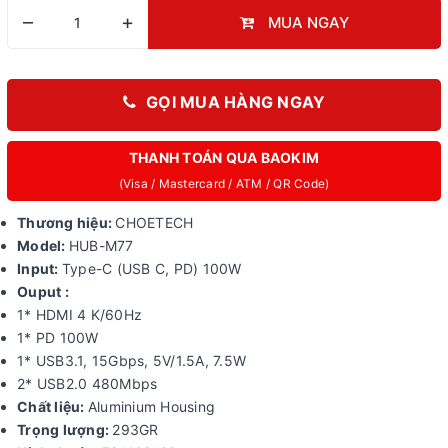
–
+
MUA NGAY
GỌI MUA HÀNG NGAY
THANH TOÁN QUA BAOKIM
(Visa / Mastercard / ATM / QR Code)
Thương hiệu:
CHOETECH
Model:
HUB-M77
Input
:
Type-C (USB C, PD) 100W
Ouput
:
1* HDMI 4 K/60Hz
1* PD 100W
1* USB3.1, 15Gbps, 5V/1.5A, 7.5W
2* USB2.0 480Mbps
Chất liệu:
Aluminium Housing
Trọng lượng:
293GR