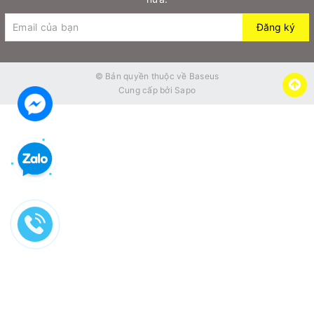
Xuất xứ: Trung Quốc
Đăng ký
Màu sắc: Đen
© Bản quyền thuộc về
Baseus
Vật liệu: Nhựa + Hợp kim nhôm + Silicone
Cung cấp bởi
Sapo
Phù hợp: Điện thoại/ Tablet (4.7-12.9 inch)
Hình ảnh Đế
giá đỡ
điện thoại/iPad
gắn sau ghế
ô
tô
SUHZ
Baseus Backseat Car Mount
(
xoay 360°
, cho điện
thoại/Ipad
4.7 inches – 12.9 inches)