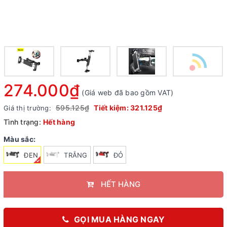
274.000₫
(Giá web đã bao gồm VAT)
595.125₫
Tiết kiệm:
321.125₫
Giá thị trường:
Tình trạng:
Hết hàng
Màu sắc:
ĐEN
TRẮNG
ĐỎ
HẾT HÀNG
GỌI MUA HÀNG NGAY