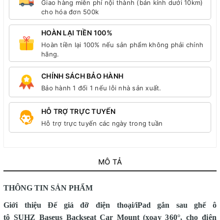
Giao hàng miễn phí nội thành (bán kính dưới 10km)
cho hóa đơn 500k
HOÀN LẠI TIỀN 100%
Hoàn tiền lại 100% nếu sản phẩm không phải chính
hãng.
CHÍNH SÁCH BẢO HÀNH
Bảo hành 1 đổi 1 nếu lỗi nhà sản xuất.
HỖ TRỢ TRỰC TUYẾN
Hỗ trợ trực tuyến các ngày trong tuần
MÔ TẢ
THÔNG TIN SẢN PHẨM
Giới thiệu
Đế
giá đỡ
điện thoại/iPad
gắn sau ghế
ô
tô
SUHZ
Baseus Backseat Car Mount
(
xoay 360°
, cho điện