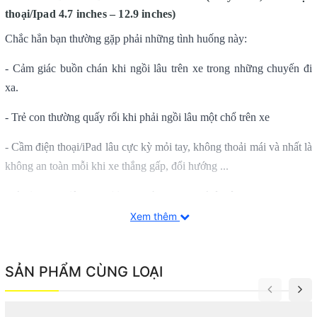
thoại/Ipad
4.7 inches – 12.9 inches
)
Chắc hẳn bạn thường gặp phải những tình huống này:
- Cảm giác buồn chán khi ngồi lâu trên xe trong những chuyến đi
xa.
- Trẻ con thường quấy rối khi phải ngồi lâu một chổ trên xe
- Cầm điện thoại/iPad lâu cực kỳ mỏi tay, không thoải mái và nhất là
không an toàn mỗi khi xe thắng gấp, đổi hướng ...
Đế giá đỡ điện thoại/iPad gắn sau ghế
ô tô
SUHZ
Baseus
Backseat Car Mount
(
xoay 360°
, cho điện thoại/Ipad
4.7
Xem thêm
inches – 12.9 inches
)
là một giải pháp hiệu quả và an toàn cho tất
cả mọi vấn đề nêu trên.
SẢN PHẨM CÙNG LOẠI