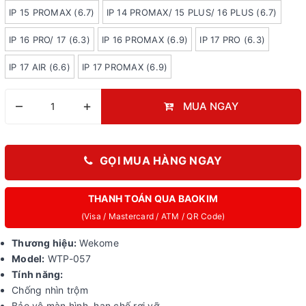
IP 15 PROMAX (6.7)
IP 14 PROMAX/ 15 PLUS/ 16 PLUS (6.7)
IP 16 PRO/ 17 (6.3)
IP 16 PROMAX (6.9)
IP 17 PRO (6.3)
IP 17 AIR (6.6)
IP 17 PROMAX (6.9)
–
+
MUA NGAY
GỌI MUA HÀNG NGAY
THANH TOÁN QUA BAOKIM
(Visa / Mastercard / ATM / QR Code)
Thương hiệu:
Wekome
Model:
WTP-057
Tính năng:
Chống nhìn trộm
Bảo vệ màn hình, hạn chế rơi vỡ