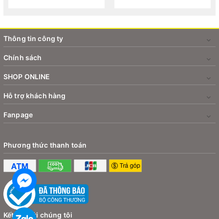
diện cho màn hình với thiết kế full màn chuẩn xác vừa khít
với màn hình cong của máy.
Độ cứng 9H chống va đập, trầy xước vượt trội, bảo vệ
Thông tin công ty
màn hình khỏi những rủi ro ngoài ý muốn.
Chính sách
Cạnh vát 3D tinh xảo bằng công nghệ CNC hiện đại liền
SHOP ONLINE
mạch với màn hình nguyên bản, rất đẹp và tinh tế, không
cấn tay khi vuốt từ mép vào.
Hỗ trợ khách hàng
Kính mỏng và trong suốt cho cảm giác chân thực như
Fanpage
không dán kính. Chất lượng hiển thị rõ nét đạt chuẩn HD.
Bề mặt còn phủ lớp chống bám vân tay, bụi bẩn, giữ
Phương thức thanh toán
màn hình luôn sạch sẽ, thoải mái khi thao tác.
Kính sẵn keo dễ dán, chắc chắn, không ảnh hưởng đến
màn hình nguyên bản và độ nhạy của cảm ứng.
Kính cường lực Kuzoom 3D iPhone 15 Pro là phụ kiện
chính hãng cao cấp bảo vệ màn hình điện thoại an toàn,
Kết nối với chúng tôi