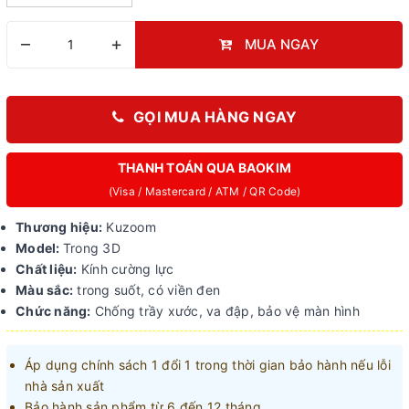
–
+
MUA NGAY
GỌI MUA HÀNG NGAY
THANH TOÁN QUA BAOKIM
(Visa / Mastercard / ATM / QR Code)
Thương hiệu:
Kuzoom
Model:
Trong 3D
Chất liệu:
Kính cường lực
Màu sắc:
trong suốt, có viền đen
Chức năng:
Chống trầy xước, va đập, bảo vệ màn hình
Áp dụng chính sách 1 đổi 1 trong thời gian bảo hành nếu lỗi
nhà sản xuất
Bảo hành sản phẩm từ 6 đến 12 tháng