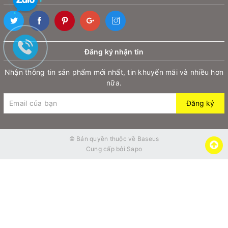
chuyên nghiệp và tiện lợi.
📍Hướng dẫn dán:
B1: Vệ sinh bụi bẩn trên màn hình bằng bộ vệ sinh đi kèm mỗi sả
Đăng ký nhận tin
B2: Tháo lớp màn đằng sau miếng kính và căn chỉnh sao cho khớp v
Nhận thông tin sản phẩm mới nhất, tin khuyến mãi và nhiều hơn
nữa.
B3: Vệ sinh toàn bộ màn hình điện thoại bằng khăn lau của bộ vệ s
Đăng ký
© Bản quyền thuộc về
Baseus
Cung cấp bởi
Sapo