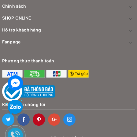
chế “túi khí” (Airbag) giúp hấp thụ lực va chạm cực
Chính sách
tốt.
SHOP ONLINE
Hỗ trợ khách hàng
Chịu nhiệt, không phai màu, không bị cứng giòn
theo thời gian – dù trời nắng nóng hay mưa gió.
Fanpage
Thiết kế trong suốt – Gần như "vô hình"
Phương thức thanh toán
Màu
trong suốt
giúp
giữ nguyên màu sơn xe
,
không ảnh hưởng đến ngoại hình.
Kết nối với chúng tôi
Thiết kế mảnh gọn, bo cong tinh tế – gần như
không ai nhận ra bạn đã gắn thêm phụ kiện!
Dán chắc chắn – Không cần khoan lỗ, không để lại