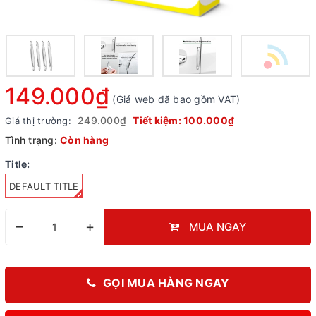
149.000₫
(Giá web đã bao gồm VAT)
249.000₫
Tiết kiệm:
100.000₫
Giá thị trường:
Tình trạng:
Còn hàng
Title:
DEFAULT TITLE
–
+
MUA NGAY
GỌI MUA HÀNG NGAY