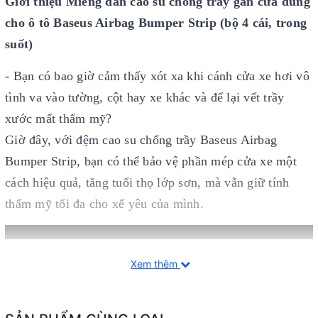
Giới thiệu
Miếng
dán
cao su chống trầy gắn cửa dùng
cho
ô tô
Baseus Airbag Bumper Strip (bộ 4 cái,
trong
suốt)
- Bạn có bao giờ cảm thấy xót xa khi cánh cửa xe hơi vô
tình va vào tường, cột hay xe khác và để lại vết trầy
xước mất thẩm mỹ?
Giờ đây, với đệm cao su chống trầy Baseus Airbag
Bumper Strip, bạn có thể bảo vệ phần mép cửa xe một
cách hiệu quả, tăng tuổi thọ lớp sơn, mà vẫn giữ tính
thẩm mỹ tối đa cho xế yêu của mình.
Xem thêm