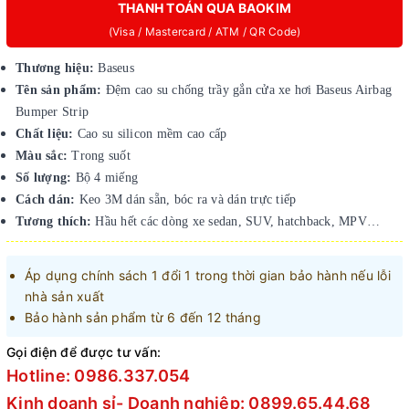
THANH TOÁN QUA BAOKIM
(Visa / Mastercard / ATM / QR Code)
Thương hiệu:
Baseus
Tên sản phẩm:
Đệm cao su chống trầy gắn cửa xe hơi Baseus Airbag
Bumper Strip
Chất liệu
:
Cao su silicon mềm cao cấp
Màu sắc
:
Trong suốt
Số lượng
:
Bộ 4 miếng
Cách dán
:
Keo 3M dán sẵn, bóc ra và dán trực tiếp
Tương thích
:
Hầu hết các dòng xe sedan, SUV, hatchback, MPV…
Áp dụng chính sách 1 đổi 1 trong thời gian bảo hành nếu lỗi
nhà sản xuất
Bảo hành sản phẩm từ 6 đến 12 tháng
Gọi điện để được tư vấn:
Hotline: 0986.337.054
Kinh doanh sỉ- Doanh nghiệp: 0899.65.44.68