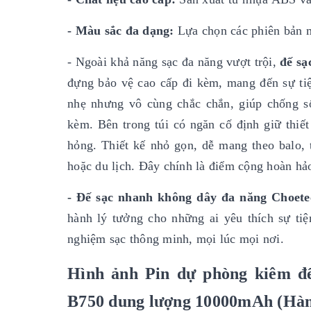
-
Màu sắc đa dạng:
Lựa chọn các phiên bản 
- Ngoài khả năng sạc đa năng vượt trội,
đế sạ
đựng bảo vệ cao cấp đi kèm, mang đến sự tiện
nhẹ nhưng vô cùng chắc chắn, giúp chống số
kèm. Bên trong túi có ngăn cố định giữ thiết
hỏng. Thiết kế nhỏ gọn, dễ mang theo balo, 
hoặc du lịch. Đây chính là điểm cộng hoàn hảo
-
Đế sạc nhanh
không dây đa
năng
Choete
hành lý tưởng cho những ai yêu thích sự tiện
nghiệm sạc thông minh, mọi lúc mọi nơi.
Hình ảnh Pin dự phòng kiêm đế
B750 dung lượng 10000mAh (Hàn