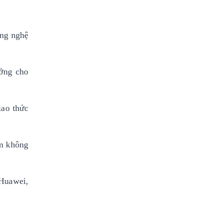
ông nghệ
ưởng cho
iao thức
ệm không
 Huawei,
.