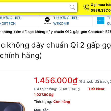
Gọi mua hà
0986.337.
HƯƠNG HIỆU
THƯƠNG HIỆU
T
HOETECH
WEKOME
K
ự phòng kiêm đế sạc không dây chuẩn Qi 2 gấp gọn Choetech B
ạc không dây chuẩn Qi 2 gấp 
chính hãng)
1.456.000₫
(Giá web đã bao g
2.483.900₫
Tiết kiệm:
Giá thị trường:
1.027.900₫
Tình trạng:
Còn hàng
Màu sắc: