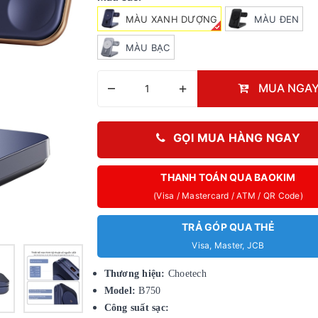
MÀU XANH DƯỢNG
MÀU ĐEN
MÀU BẠC
–
+
MUA NGA
GỌI MUA HÀNG NGAY
THANH TOÁN QUA BAOKIM
(Visa / Mastercard / ATM / QR Code)
TRẢ GÓP QUA THẺ
Visa, Master, JCB
Thương hiệu:
Choetech
Model
:
B750
Công
suất sạc: