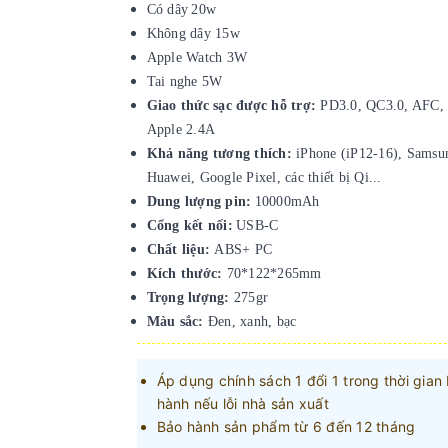
Có dây
20w
Không dây 15w
Apple Watch
3W
Tai nghe
5W
Giao thức sạc được hỗ trợ
:
PD3.0, QC3.0, AFC,
Apple 2.4A
Khả năng tương thích
:
iPhone (iP12-16), Samsu
Huawei, Google Pixel, các thiết bị Qi
...
Dung lượng pin
:
10000mAh
Cổng kết nối
:
USB-C
Chất liệu:
ABS+ PC
Kích thước:
70*122*265mm
Trọng lượng:
275gr
Màu sắc:
Đen, xanh, bạc
Áp dụng chính sách 1 đổi 1 trong thời gian
hành nếu lỗi nhà sản xuất
Bảo hành sản phẩm từ 6 đến 12 tháng