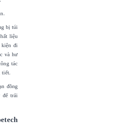
n.
g bị túi
hất liệu
 kiện đi
ớc và hư
công tác
tiết.
bạn đồng
 để trải
etech