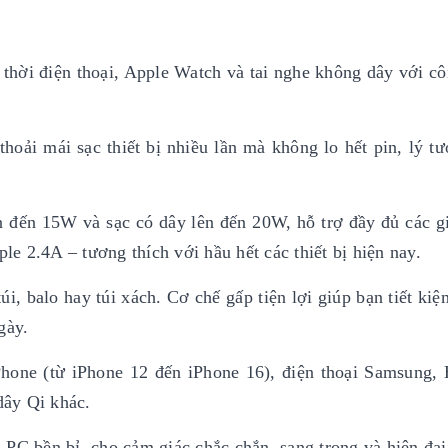
thời điện thoại, Apple Watch và tai nghe không dây với c
thoải mái sạc thiết bị nhiều lần mà không lo hết pin, lý t
n đến 15W và sạc có dây lên đến 20W, hỗ trợ đầy đủ các g
 2.4A – tương thích với hầu hết các thiết bị hiện nay.
úi, balo hay túi xách. Cơ chế gấp tiện lợi giúp bạn tiết ki
gày.
Phone (từ iPhone 12 đến iPhone 16), điện thoại Samsung,
dây Qi khác.
PC bền bỉ, cho cảm giác chắc chắn, sang trọng và hiện đại