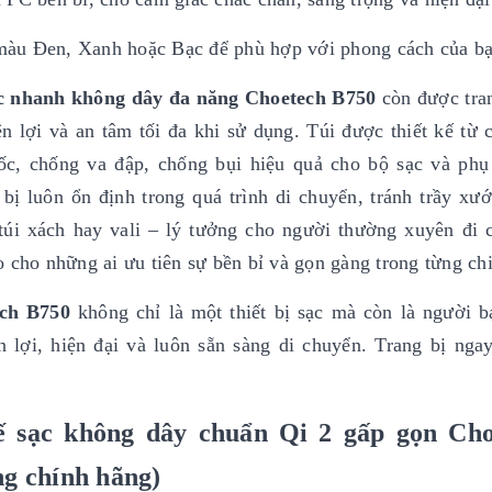
màu Đen, Xanh hoặc Bạc để phù hợp với phong cách của bạ
c nhanh
không dây đa
năng
Choetech B750
còn được tran
 lợi và an tâm tối đa khi sử dụng. Túi được thiết kế từ c
c, chống va đập, chống bụi hiệu quả cho bộ sạc và phụ
 bị luôn ổn định trong quá trình di chuyển, tránh trầy xư
túi xách hay vali – lý tưởng cho người thường xuyên đi 
 cho những ai ưu tiên sự bền bỉ và gọn gàng trong từng chi 
ch B750
không chỉ là một thiết bị sạc mà còn là người 
 lợi, hiện đại và luôn sẵn sàng di chuyển. Trang bị ngay
 sạc không dây chuẩn Qi 2 gấp gọn Cho
g chính hãng)