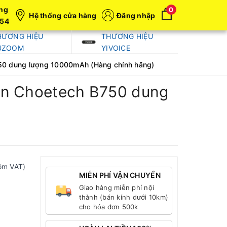
ng
0
Hệ thống cửa hàng
Đăng nhập
054
HƯƠNG HIỆU
THƯƠNG HIỆU
UZOOM
YIVOICE
750 dung lượng 10000mAh (Hàng chính hãng)
gọn Choetech B750 dung
ồm VAT)
MIỄN PHÍ VẬN CHUYỂN
Giao hàng miễn phí nội
thành (bán kính dưới 10km)
cho hóa đơn 500k