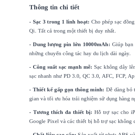
Thông tin chi tiết
-
Sạc 3 trong 1 linh hoạt:
Cho phép sạc đồng 
Qi. Tất cả trong một thiết bị duy nhất.
-
Dung lượng pin lớn 10000mAh:
Giúp bạn 
những chuyến công tác hay du lịch dài ngày.
-
Công suất sạc mạnh mẽ:
Sạc không dây lê
sạc nhanh như PD 3.0, QC 3.0, AFC, FCP, Apple
-
Thiết kế gấp gọn thông minh:
Dễ dàng bỏ t
gian và tối ưu hóa trải nghiệm sử dụng hàng n
-
Tương thích đa thiết bị:
Hỗ trợ sạc cho i
Google Pixel và các thiết bị hỗ trợ sạc không 
-
Chất liệu cao cấp:
Sản xuất từ nhựa ABS và 