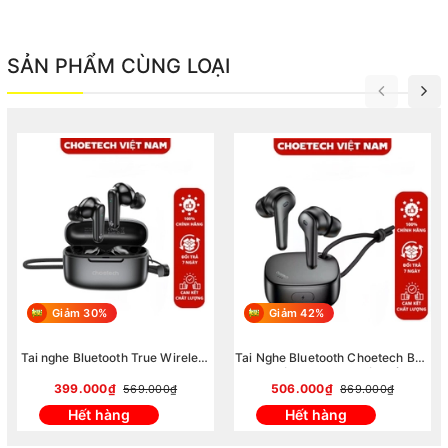
SẢN PHẨM CÙNG LOẠI
Giảm 30%
Giảm 42%
Tai nghe Bluetooth True Wireless
Tai Nghe Bluetooth Choetech BH-
Choetech BH-T86 Bluetooth 5.3,
T17 Hộp Sạc Xoay Độc Đáo -
4 Micro ENC, Âm Thanh HiFi
Chống Ồn ANC/ ENC (Hàng Chính
399.000₫
506.000₫
569.000₫
869.000₫
(Hàng chính hãng)
Hãng)
Hết hàng
Hết hàng
Chất lượng âm thanh sống động
Yivoice V300
được trang bị công nghệ âm thanh tiên