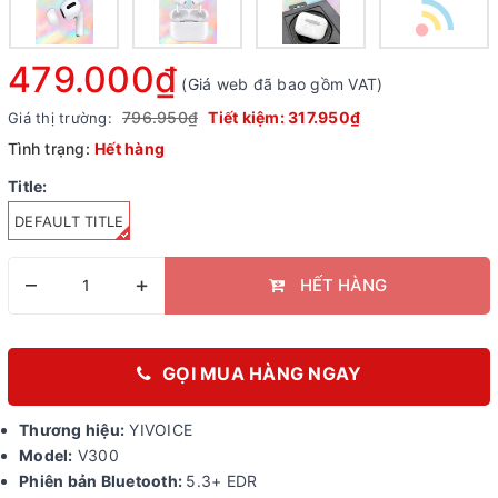
479.000₫
(Giá web đã bao gồm VAT)
796.950₫
Tiết kiệm:
317.950₫
Giá thị trường:
Tình trạng:
Hết hàng
Title:
DEFAULT TITLE
–
+
HẾT HÀNG
GỌI MUA HÀNG NGAY
Thương hiệu:
YIVOICE
Model:
V300
Phiên bản Bluetooth:
5.3+ EDR