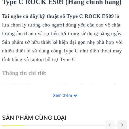
Type C ROCK ES09 (Hàng chính hãng)
Tai nghe có dây kỹ thuật số Type C ROCK ES09
là
lựa chọn lý tưởng cho người dùng yêu cầu cao về chất
lượng âm thanh và sự tiện lợi trong sử dụng hằng ngày.
Sản phẩm sở hữu thiết kế hiện đại gọn nhẹ phù hợp với
nhiều thiết bị sử dụng cổng Type C như điện thoại máy
tính bảng và laptop hỗ trợ Type C
Thông tin chi tiết
ROCK ES09
được trang bị driver động 10mm cho âm
thanh rõ ràng cân bằng giữa âm cao âm trung và âm trầm
Xem thêm
mang lại trải nghiệm nghe nhạc tự nhiên sống động khi
nghe nhạc xem phim hay chơi game. Âm thanh và hình
SẢN PHẨM CÙNG LOẠI
ảnh được đồng bộ ổn định giúp hạn chế độ trễ cho trải