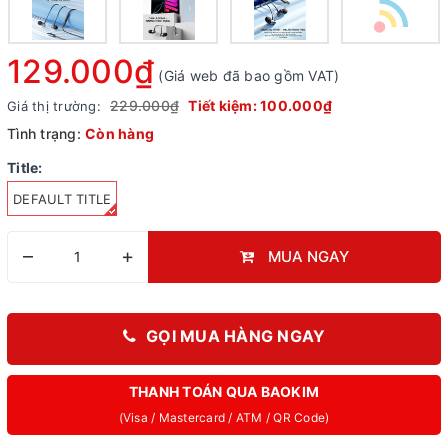
129.000₫
(Giá web đã bao gồm VAT)
229.000₫
Tiết kiệm:
100.000₫
Giá thị trường:
Tình trạng:
Còn hàng
Title:
DEFAULT TITLE
–
+
MUA NGAY
GỌI MUA HÀNG NGAY
THANH TOÁN QUA BAOKIM
(Visa / Mastercard / ATM / QR Code)