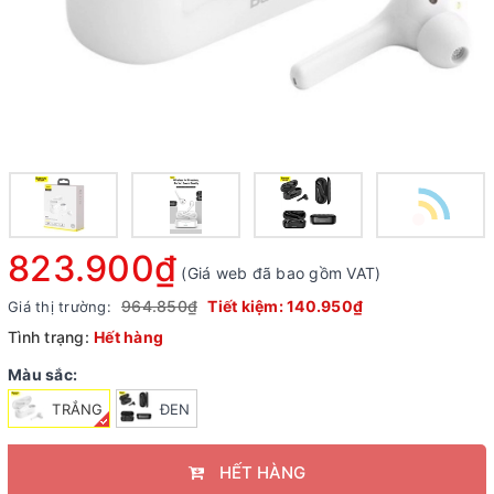
823.900₫
(Giá web đã bao gồm VAT)
964.850₫
Tiết kiệm:
140.950₫
Giá thị trường:
Tình trạng:
Hết hàng
Màu sắc:
TRẮNG
ĐEN
HẾT HÀNG