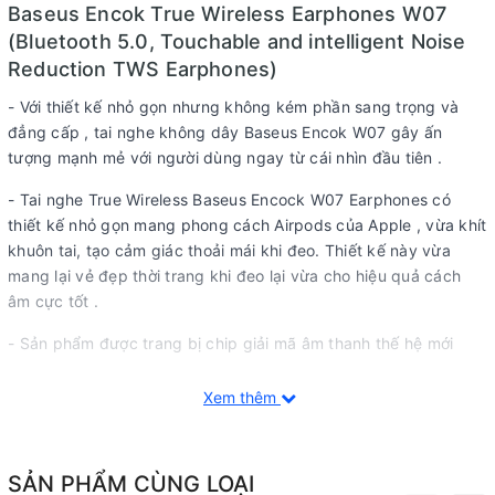
Baseus Encok True Wireless Earphones W07
(Bluetooth 5.0, Touchable and intelligent Noise
Reduction TWS Earphones)
- Với thiết kế nhỏ gọn nhưng không kém phần sang trọng và
đẳng cấp , tai nghe không dây Baseus Encok W07 gây ấn
tượng mạnh mẻ với người dùng ngay từ cái nhìn đầu tiên .
- Tai nghe True Wireless Baseus Encock W07 Earphones có
thiết kế nhỏ gọn mang phong cách Airpods của Apple , vừa khít
khuôn tai, tạo cảm giác thoải mái khi đeo. Thiết kế này vừa
mang lại vẻ đẹp thời trang khi đeo lại vừa cho hiệu quả cách
âm cực tốt .
- Sản phẩm được trang bị chip giải mã âm thanh thế hệ mới
nhất, Baseus W07 cho chất lượng âm thanh tốt hơn. Khả năng
chống ồn ENC và giảm nhiễu tốt hơn (ENC Dual noise
Xem thêm
reduction) cho chất lượng cuộc đàm thoại và cả nghe nhạc
được to rỏ và trung thực trong nhiều điều kiện khác nhau .
SẢN PHẨM CÙNG LOẠI
- Với hiệu ứng âm thanh vòm 6D hifi Surroud, ÂmBaseus Encok