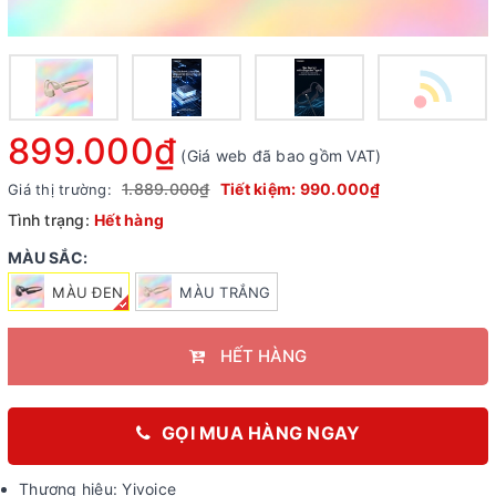
899.000₫
(Giá web đã bao gồm VAT)
1.889.000₫
Tiết kiệm:
990.000₫
Giá thị trường:
Tình trạng:
Hết hàng
MÀU SẮC:
MÀU ĐEN
MÀU TRẮNG
HẾT HÀNG
GỌI MUA HÀNG NGAY
Thương hiệu: Yivoice