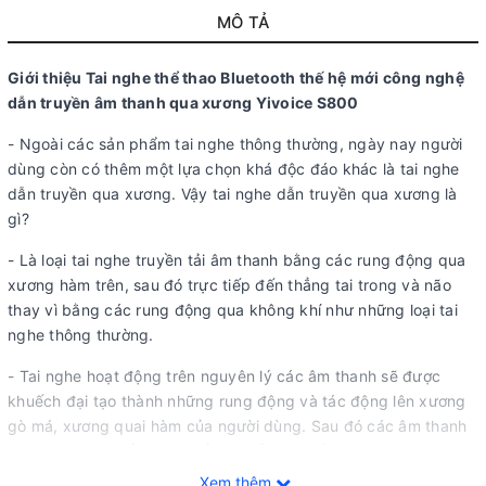
MÔ TẢ
Giới thiệu Tai nghe thể thao Bluetooth thế hệ mới công nghệ
dẫn truyền âm thanh qua xương Yivoice S800
- Ngoài các sản phẩm tai nghe thông thường, ngày nay người
dùng còn có thêm một lựa chọn khá độc đáo khác là tai nghe
dẫn truyền qua xương. Vậy tai nghe dẫn truyền qua xương là
gì?
- Là loại tai nghe truyền tải âm thanh bằng các rung động qua
xương hàm trên, sau đó trực tiếp đến thẳng tai trong và não
thay vì bằng các rung động qua không khí như những loại tai
nghe thông thường.
- Tai nghe hoạt động trên nguyên lý các âm thanh sẽ được
khuếch đại tạo thành những rung động và tác động lên xương
gò má, xương quai hàm của người dùng. Sau đó các âm thanh
này sẽ được truyền trực tiếp vào ống tai của người dùng mà
không đi qua màng nhĩ.
Xem thêm