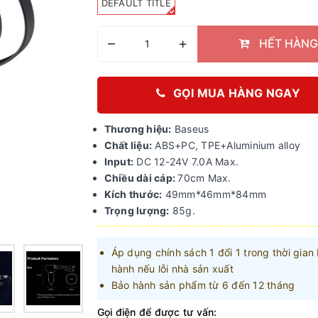
DEFAULT TITLE
–
+
HẾT HÀNG
GỌI MUA HÀNG NGAY
Thương hiệu:
Baseus
Chất liệu:
ABS+PC, TPE+Aluminium alloy
Input:
DC 12-24V 7.0A Max.
Chiều dài cáp:
70cm Max.
Kích thước:
49mm*46mm*84mm
Trọng lượng:
85g.
Áp dụng chính sách 1 đổi 1 trong thời gian
hành nếu lỗi nhà sản xuất
Bảo hành sản phẩm từ 6 đến 12 tháng
Gọi điện để được tư vấn: