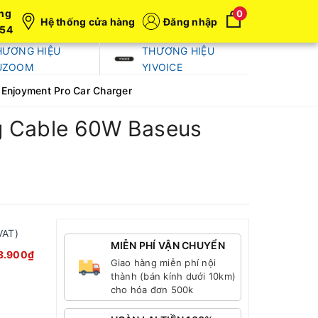
ng
0
Hệ thống cửa hàng
Đăng nhập
054
HƯƠNG HIỆU
THƯƠNG HIỆU
UZOOM
YIVOICE
 Enjoyment Pro Car Charger
ng Cable 60W Baseus
VAT)
MIỄN PHÍ VẬN CHUYỂN
3.900₫
Giao hàng miễn phí nội
thành (bán kính dưới 10km)
cho hóa đơn 500k