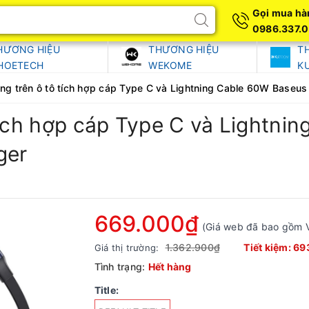
Gọi mua hà
0986.337.
HƯƠNG HIỆU
THƯƠNG HIỆU
T
HOETECH
WEKOME
K
ng trên ô tô tích hợp cáp Type C và Lightning Cable 60W Baseus
tích hợp cáp Type C và Lightni
ger
669.000₫
(Giá web đã bao gồm 
1.362.900₫
Tiết kiệm:
69
Giá thị trường:
Tình trạng:
Hết hàng
Title: