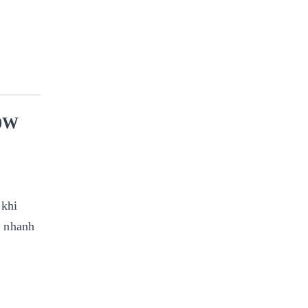
60W
 khi
c nhanh