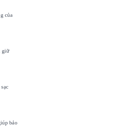
ng của
 giữ
 sạc
giúp bảo