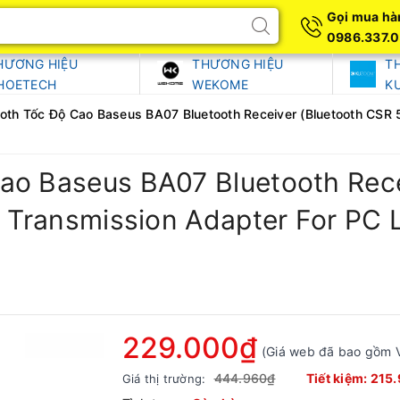
Gọi mua hà
0986.337.
HƯƠNG HIỆU
THƯƠNG HIỆU
T
HOETECH
WEKOME
K
oth Tốc Độ Cao Baseus BA07 Bluetooth Receiver (Bluetooth CSR 5
ao Baseus BA07 Bluetooth Rece
io Transmission Adapter For PC
229.000₫
(Giá web đã bao gồm 
444.960₫
Tiết kiệm:
215
Giá thị trường: