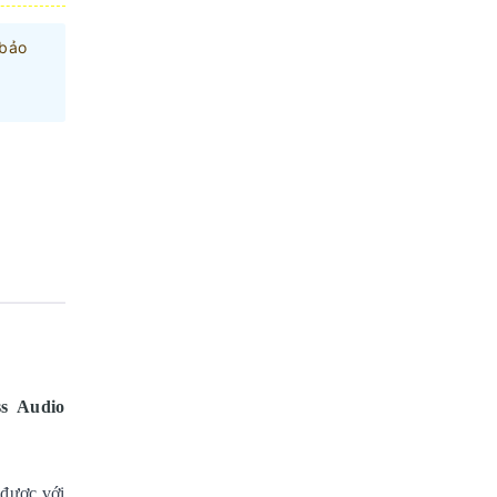
 bảo
ss Audio
 được với