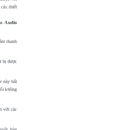
các thiết
ss Audio
 âm thanh
t bị được
r này bất
nối không
h với các
huột, bàn