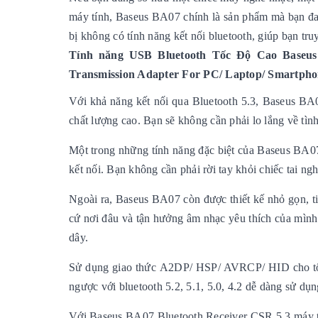
máy tính, Baseus BA07 chính là sản phẩm mà bạn đan
bị không có tính năng kết nối bluetooth, giúp bạn tru
Tính năng USB Bluetooth Tốc Độ Cao Baseus 
Transmission Adapter For PC/ Laptop/ Smartphon
Với khả năng kết nối qua Bluetooth 5.3, Baseus BA0
chất lượng cao. Bạn sẽ không cần phải lo lắng về tình 
Một trong những tính năng đặc biệt của Baseus BA07 
kết nối. Bạn không cần phải rời tay khỏi chiếc tai ng
Ngoài ra, Baseus BA07 còn được thiết kế nhỏ gọn, ti
cứ nơi đâu và tận hưởng âm nhạc yêu thích của mình 
dây.
Sử dụng giao thức A2DP/ HSP/ AVRCP/ HID cho tốc 
ngược với bluetooth 5.2, 5.1, 5.0, 4.2 dễ dàng sử dụ
Với Baseus BA07 Bluetooth Receiver CSR 5.3 máy tín