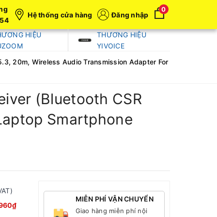
ng
0
Hệ thống cửa hàng
Đăng nhập
054
HƯƠNG HIỆU
THƯƠNG HIỆU
UZOOM
YIVOICE
.3, 20m, Wireless Audio Transmission Adapter For
iver (Bluetooth CSR
 Laptop Smartphone
VAT)
MIỄN PHÍ VẬN CHUYỂN
.960₫
Giao hàng miễn phí nội