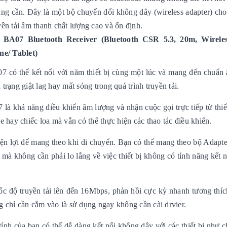
g cần. Đây là một bộ chuyển đổi không dây (wireless adapter) cho 
yền tải âm thanh chất lượng cao và ổn định.
BA07 Bluetooth Receiver (Bluetooth CSR 5.3, 20m, Wirele
e/ Tablet)
7 có thể kết nối với năm thiết bị cùng một lúc và mang đến chuẩn
trạng giật lag hay mất sóng trong quá trình truyền tải.
là khả năng điều khiển âm lượng và nhận cuộc gọi trực tiếp từ thiế
he hay chiếc loa mà vẫn có thể thực hiện các thao tác điều khiển.
ện lợi để mang theo khi di chuyển. Bạn có thể mang theo bộ Adapte
mà không cần phải lo lắng về việc thiết bị không có tính năng kết 
độ truyền tải lên đến 16Mbps, phản hồi cực kỳ nhanh tương thíc
ng chỉ cần cắm vào là sử dụng ngay không cần cài drvier.
h của bạn có thể dễ dàng kết nối không dây với các thiết bị như c