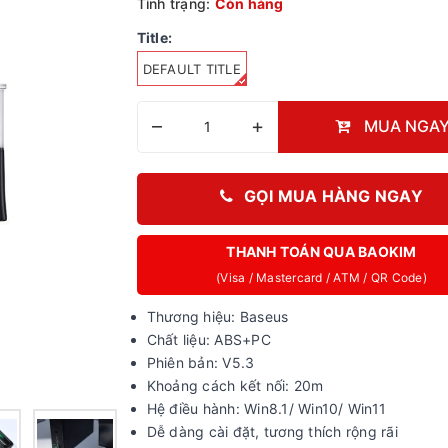
Tình trạng:
Còn hàng
Title:
DEFAULT TITLE
–
+
MUA NGA
GỌI MUA HÀNG NGAY
THANH TOÁN QUA BAOKIM
(Visa / Mastercard / ATM / QR Code)
Thương hiệu: Baseus
Chất liệu: ABS+PC
Phiên bản: V5.3
Khoảng cách kết nối: 20m
Hệ điều hành: Win8.1/ Win10/ Win11
Dễ dàng cài đặt, tương thích rộng rãi