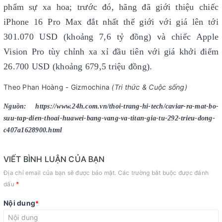
phẩm sự xa hoa; trước đó, hãng đã giới thiệu chiếc
iPhone 16 Pro Max đắt nhất thế giới với giá lên tới
301.070 USD (khoảng 7,6 tỷ đồng) và chiếc Apple
Vision Pro tùy chỉnh xa xỉ đầu tiên với giá khởi điểm
26.700 USD (khoảng 679,5 triệu đồng).
Theo Phan Hoàng - Gizmochina
(Tri thức & Cuộc sống)
Nguồn: https://www.24h.com.vn/thoi-trang-hi-tech/caviar-ra-mat-bo-
suu-tap-dien-thoai-huawei-bang-vang-va-titan-gia-tu-292-trieu-dong-
c407a1628900.html
VIẾT BÌNH LUẬN CỦA BẠN
Địa chỉ email của bạn sẽ được bảo mật. Các trường bắt buộc được đánh
*
dấu
Nội dung
*