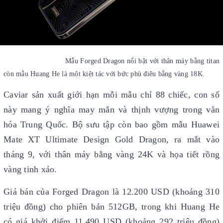
Mẫu Forged Dragon nổi bật với thân máy bằng titan
còn mẫu Huang He là một kiệt tác với bức phù điêu bằng vàng 18K.
Caviar sản xuất giới hạn mỗi mẫu chỉ 88 chiếc, con số
này mang ý nghĩa may mắn và thịnh vượng trong văn
hóa Trung Quốc. Bộ sưu tập còn bao gồm mẫu Huawei
Mate XT Ultimate Design Gold Dragon, ra mắt vào
tháng 9, với thân máy bằng vàng 24K và họa tiết rồng
vàng tinh xảo.
Giá bán của Forged Dragon là 12.200 USD (khoảng 310
triệu đồng) cho phiên bản 512GB, trong khi Huang He
có giá khởi điểm 11.490 USD (khoảng 292 triệu đồng)