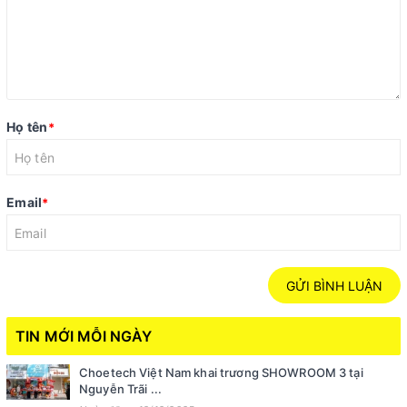
Họ tên
*
Email
*
GỬI BÌNH LUẬN
TIN MỚI MỖI NGÀY
Choetech Việt Nam khai trương SHOWROOM 3 tại
Nguyễn Trãi ...