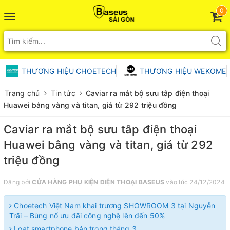
0
Toggle
navigation
THƯƠNG HIỆU CHOETECH
THƯƠNG HIỆU WEKOME
Trang chủ
Tin tức
Caviar ra mắt bộ sưu tâp điện thoại
Huawei bằng vàng và titan, giá từ 292 triệu đồng
Caviar ra mắt bộ sưu tâp điện thoại
Huawei bằng vàng và titan, giá từ 292
triệu đồng
Đăng bởi
CỬA HÀNG PHỤ KIỆN ĐIỆN THOẠI BASEUS
vào lúc 24/12/2024
Choetech Việt Nam khai trương SHOWROOM 3 tại Nguyễn
Trãi – Bùng nổ ưu đãi công nghệ lên đến 50%
Loạt smartphone bán trong tháng 3