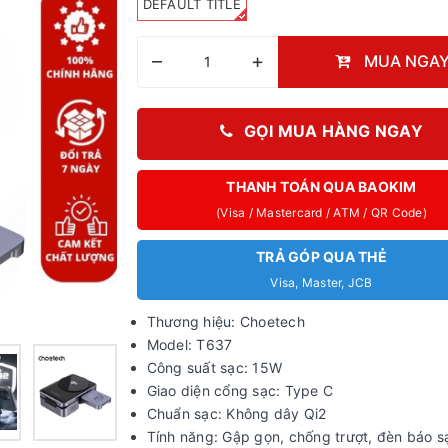
DEFAULT TITLE
–
+
MUA NGA
GỌI MUA HÀNG NGAY
THANH TOÁN QUA BAOKIM
(Visa / Mastercard / ATM / QR Code)
TRẢ GÓP QUA THẺ
Visa, Master, JCB
Thương hiệu: Choetech
Model: T637
Công suất sạc: 15W
Giao diện cổng sạc: Type C
Chuẩn sạc: Không dây Qi2
Tính năng: Gập gọn, chống trượt, đèn báo s