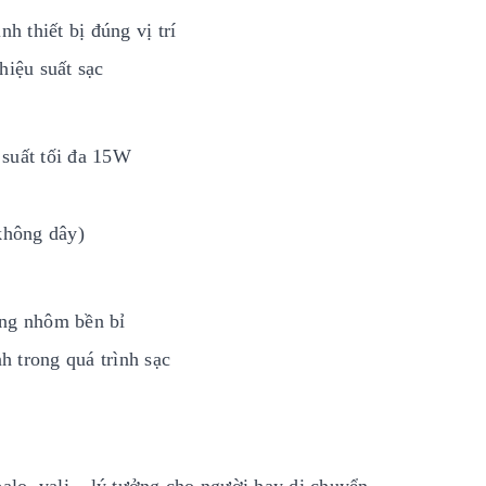
h thiết bị đúng vị trí
hiệu suất sạc
suất tối đa 15W
không dây)
ung nhôm bền bỉ
nh trong quá trình sạc
balo, vali – lý tưởng cho người hay di chuyển