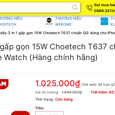
Gọi mua hà
0986.337.
HƯƠNG HIỆU
THƯƠNG HIỆU
T
HOETECH
WEKOME
K
dây 3 in 1 gấp gọn 15W Choetech T637 chuẩn Qi2 dùng cho iPho
1 gấp gọn 15W Choetech T637 
e Watch (Hàng chính hãng)
1.025.000₫
(Giá web đã bao g
1.648.900₫
Tiết kiệm:
62
Giá thị trường:
Tình trạng:
Còn hàng
Title: