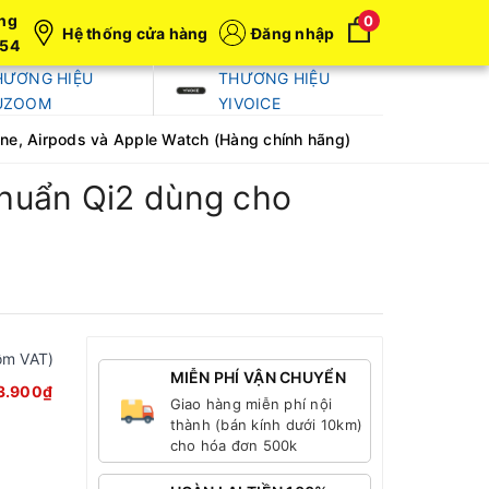
ng
0
Hệ thống cửa hàng
Đăng nhập
054
HƯƠNG HIỆU
THƯƠNG HIỆU
UZOOM
YIVOICE
ne, Airpods và Apple Watch (Hàng chính hãng)
chuẩn Qi2 dùng cho
ồm VAT)
MIỄN PHÍ VẬN CHUYỂN
3.900₫
Giao hàng miễn phí nội
thành (bán kính dưới 10km)
cho hóa đơn 500k