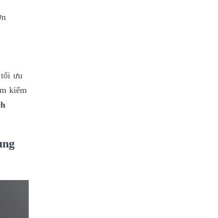
ơn
tối ưu
tìm kiếm
ch
ùng