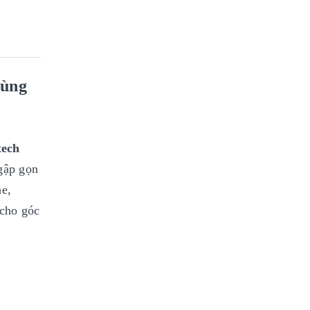
dùng
tech
gập gọn
ne,
 cho góc