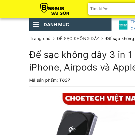
T
DANH MỤC
C
Trang chủ
ĐẾ SẠC KHÔNG DÂY
Đế sạc không 
Đế sạc không dây 3 in 
iPhone, Airpods và Appl
Mã sản phẩm:
T637