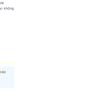
ple
sạc không
 bảo