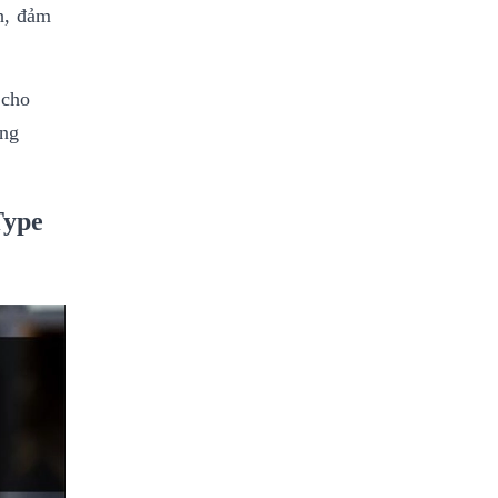
h, đảm
 cho
ùng
Type