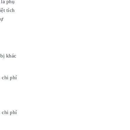
 là phụ
ệt tích
dự
bị khác
 chi phí
 chi phí