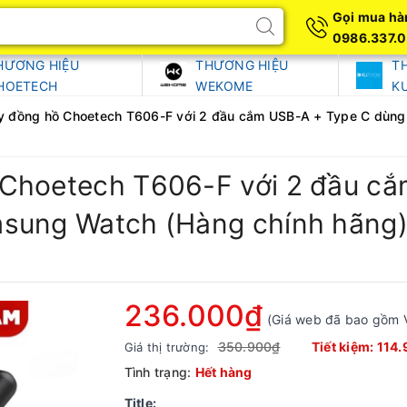
Gọi mua hà
0986.337.
HƯƠNG HIỆU
THƯƠNG HIỆU
T
HOETECH
WEKOME
K
y đồng hồ Choetech T606-F với 2 đầu cắm USB-A + Type C dùng
 Choetech T606-F với 2 đầu c
msung Watch (Hàng chính hãng
236.000₫
(Giá web đã bao gồm 
350.900₫
Tiết kiệm:
114.
Giá thị trường:
Tình trạng:
Hết hàng
Title: