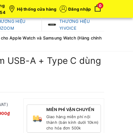
ng
0
Hệ thống cửa hàng
Đăng nhập
054
HƯƠNG HIỆU
THƯƠNG HIỆU
UZOOM
YIVOICE
 cho Apple Watch và Samsung Watch (Hàng chính
ắm USB-A + Type C dùng
)
VAT)
MIỄN PHÍ VẬN CHUYỂN
900₫
Giao hàng miễn phí nội
thành (bán kính dưới 10km)
cho hóa đơn 500k