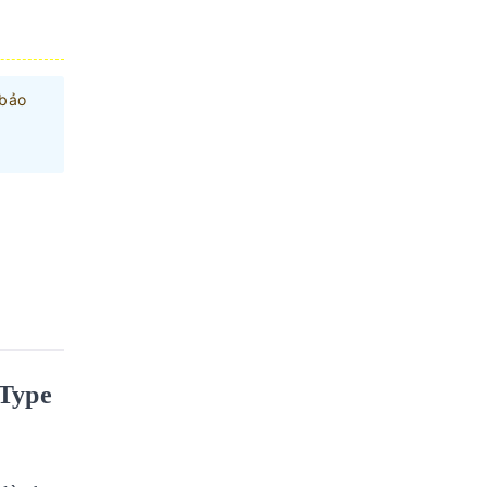
 bảo
 Type