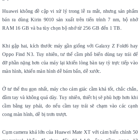
Huawei không đề cập vi xử lý trong lễ ra mắt, nhưng sản phẩm
bán ra dùng Kirin 9010 sản xuất trên tiến trình 7 nm, bộ nhớ
RAM 16 GB và ba tùy chọn bộ nhớ từ 256 GB đến 1 TB.
Khi gập hai, kích thước máy gần giống với Galaxy Z Fold6 hay
Oppo Find N3. Tuy nhiên, tư thế cầm phổ biến dùng tay trái để
đỡ phần nặng hơn của máy lại khiến lòng bàn tay tỳ trực tiếp vào
màn hình, khiến màn hình dễ bám bẩn, dễ xước.
Ở tư thế thu gọn nhất, máy cho cảm giác cầm khá tốt, chắc chắn,
đầm tay và không quá dày. Tuy nhiên, thiết bị sẽ phù hợp hơn khi
cầm bằng tay phải, do nếu cầm tay trái sẽ chạm vào các cạnh
cong màn hình, dễ bị trơn trượt.
Cụm camera khá lớn của Huawei Mate XT với cảm biến chính 50