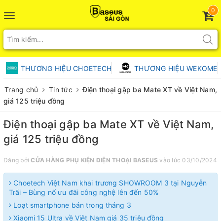
0
Toggle
navigation
THƯƠNG HIỆU CHOETECH
THƯƠNG HIỆU WEKOME
Trang chủ
Tin tức
Điện thoại gập ba Mate XT về Việt Nam,
giá 125 triệu đồng
Điện thoại gập ba Mate XT về Việt Nam,
giá 125 triệu đồng
Đăng bởi
CỬA HÀNG PHỤ KIỆN ĐIỆN THOẠI BASEUS
vào lúc 03/10/2024
Choetech Việt Nam khai trương SHOWROOM 3 tại Nguyễn
Trãi – Bùng nổ ưu đãi công nghệ lên đến 50%
Loạt smartphone bán trong tháng 3
Xiaomi 15 Ultra về Việt Nam giá 35 triệu đồng