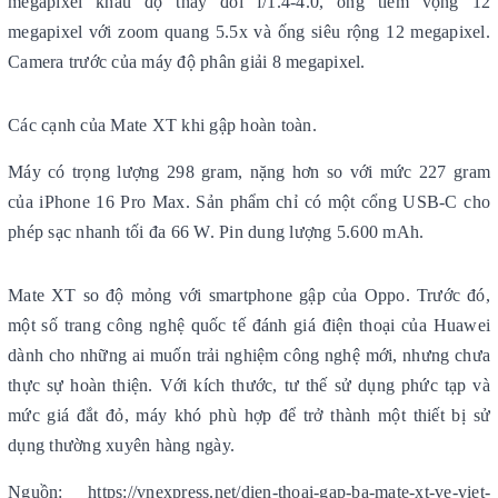
megapixel khẩu độ thay đổi f/1.4-4.0, ống tiềm vọng 12
megapixel với zoom quang 5.5x và ống siêu rộng 12 megapixel.
Camera trước của máy độ phân giải 8 megapixel.
Các cạnh của Mate XT khi gập hoàn toàn.
Máy có trọng lượng 298 gram, nặng hơn so với mức 227 gram
của iPhone 16 Pro Max. Sản phẩm chỉ có một cổng USB-C cho
phép sạc nhanh tối đa 66 W. Pin dung lượng 5.600 mAh.
Mate XT so độ mỏng với smartphone gập của Oppo. Trước đó,
một số trang công nghệ quốc tế đánh giá điện thoại của Huawei
dành cho những ai muốn trải nghiệm công nghệ mới, nhưng chưa
thực sự hoàn thiện. Với kích thước, tư thế sử dụng phức tạp và
mức giá đắt đỏ, máy khó phù hợp để trở thành một thiết bị sử
dụng thường xuyên hàng ngày.
Nguồn: https://vnexpress.net/dien-thoai-gap-ba-mate-xt-ve-viet-