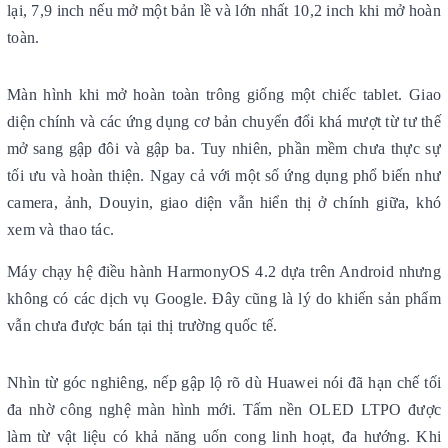
lại, 7,9 inch nếu mở một bản lề và lớn nhất 10,2 inch khi mở hoàn
toàn.
Màn hình khi mở hoàn toàn trông giống một chiếc tablet. Giao
diện chính và các ứng dụng cơ bản chuyển đổi khá mượt từ tư thế
mở sang gập đôi và gập ba. Tuy nhiên, phần mềm chưa thực sự
tối ưu và hoàn thiện. Ngay cả với một số ứng dụng phổ biến như
camera, ảnh, Douyin, giao diện vẫn hiển thị ở chính giữa, khó
xem và thao tác.
Máy chạy hệ điều hành HarmonyOS 4.2 dựa trên Android nhưng
không có các dịch vụ Google. Đây cũng là lý do khiến sản phẩm
vẫn chưa được bán tại thị trường quốc tế.
Nhìn từ góc nghiêng, nếp gập lộ rõ dù Huawei nói đã hạn chế tối
đa nhờ công nghệ màn hình mới. Tấm nền OLED LTPO được
làm từ vật liệu có khả năng uốn cong linh hoạt, đa hướng. Khi