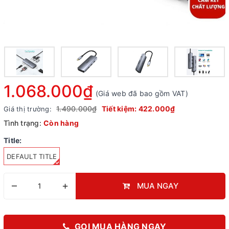
1.068.000₫
(Giá web đã bao gồm VAT)
1.490.000₫
Tiết kiệm:
422.000₫
Giá thị trường:
Tình trạng:
Còn hàng
Title:
DEFAULT TITLE
–
+
MUA NGAY
GỌI MUA HÀNG NGAY