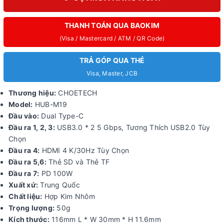
THANH TOÁN QUA BAOKIM
(Visa / Mastercard / ATM / QR Code)
TRẢ GÓP QUA THẺ
Visa, Master, JCB
Thương hiệu:
CHOETECH
Model:
HUB-M19
Đầu vào:
Dual Type-C
Đầu ra 1, 2, 3:
USB3.0 * 2 5 Gbps, Tương Thích USB2.0 Tùy
Chọn
Đầu ra 4:
HDMI 4 K/30Hz Tùy Chọn
Đầu ra 5,6:
Thẻ SD và Thẻ TF
Đầu ra 7:
PD 100W
Xuất xứ:
Trung Quốc
Chất liệu:
Hợp Kim Nhôm
Trọng lượng:
50g
Kích thước:
116mm L * W 30mm * H 11.6mm