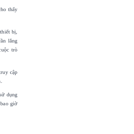
cho thấy
hiết bị,
cần lắng
cuộc trò
truy cập
.
 sử dụng
 bao giờ