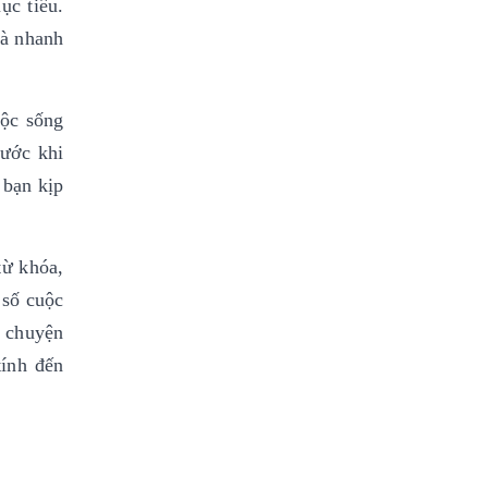
ục tiêu.
và nhanh
uộc sống
rước khi
 bạn kịp
từ khóa,
 số cuộc
u chuyện
tính đến