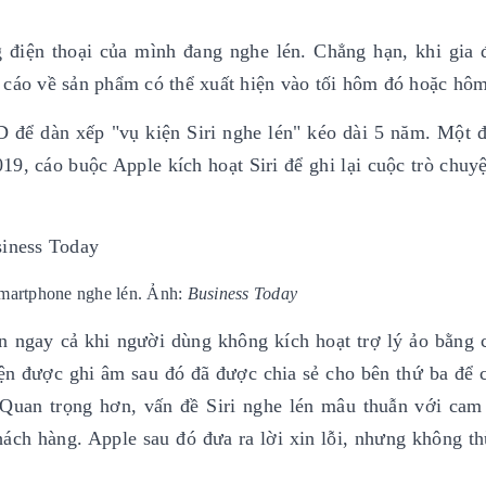
 điện thoại của mình đang nghe lén. Chẳng hạn, khi gia 
 cáo về sản phẩm có thể xuất hiện vào tối hôm đó hoặc hôm
D để dàn xếp "vụ kiện Siri nghe lén" kéo dài 5 năm. Một 
019, cáo buộc Apple kích hoạt Siri để ghi lại cuộc trò chuy
ghe lén. Ảnh:
Business Today
n ngay cả khi người dùng không kích hoạt trợ lý ảo bằng 
ện được ghi âm sau đó đã được chia sẻ cho bên thứ ba để c
. Quan trọng hơn, vấn đề Siri nghe lén mâu thuẫn với cam
hách hàng. Apple sau đó đưa ra lời xin lỗi, nhưng không t