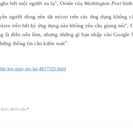
nghe bởi một người xa lạ", Ovide của
Washington Post
bình
n người dùng nên tắt micro trên các ứng dụng không cầ
micro trên bất kỳ ứng dụng nào không yêu cầu giọng nói",
ng là điều nên làm, nhưng những gì bạn nhập vào Google 
những thông tin cần kiểm soát".
ghe-len-quay-tro-lai-4837535.html
*
c được đánh dấu