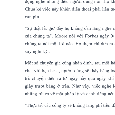
động nghe những điều người dùng nói. Họ khô
Chưa kể việc này khiến điện thoại phải liên t
cạn pin.
"Sự thật là, giờ đây họ không cần lắng nghe c
của chúng ta", Moore nói với
Forbes
ngày 9/1
chúng ta nói một lời nào. Họ thậm chí đưa ra 
suy nghĩ kỹ".
Một số chuyên gia cũng nhận định, sau mỗi h
chat với bạn bè..., người dùng sẽ thấy hàng l
trò chuyện diễn ra từ ngày này qua ngày kh
giày trượt băng ở trên. Như vậy, việc nghe
những rủi ro về mặt pháp lý và danh tiếng nếu 
"Thực tế, các công ty sẽ không lãng phí tiền đ