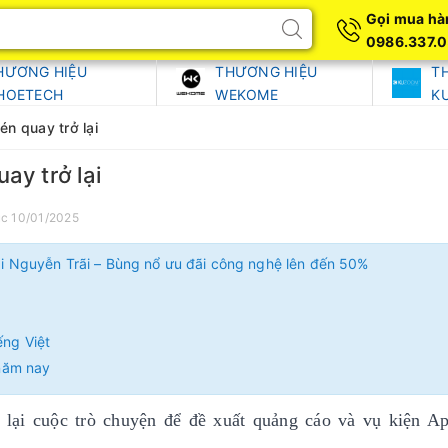
Gọi mua hà
0986.337.
HƯƠNG HIỆU
THƯƠNG HIỆU
T
HOETECH
WEKOME
K
n quay trở lại
ay trở lại
úc 10/01/2025
Nguyễn Trãi – Bùng nổ ưu đãi công nghệ lên đến 50%
ếng Việt
năm nay
 lại cuộc trò chuyện để đề xuất quảng cáo và vụ kiện Ap