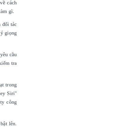
 về cách
làm gì.
 đối tác
lý giọng
 yêu cầu
kiểm tra
ạt trong
ey Siri"
 ty công
bật lên.