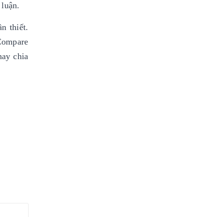
 luận.
n thiết.
 Compare
hay chia