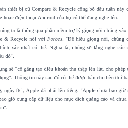
bán thiết bị cũ Compare & Recycle công bố đầu tuần này 
e hoặc điện thoại Android của họ có thể đang nghe lén.
úng ta là thông qua phần mềm trợ lý giọng nói nhúng vào t
are & Recycle nói với
Forbes
. "Để hiểu giọng nói, chúng 
chính xác nhất có thể. Nghĩa là, chúng sẽ lắng nghe các 
ều đó".
g sẽ "cố gắng tạo điều khoản thu thập lén lút, cho phép 
dụng". Thông tin này sau đó có thể được bán cho bên thứ ba
g, ngày 8/1, Apple đã phải lên tiếng: "Apple chưa bao giờ
a bao giờ cung cấp dữ liệu cho mục đích quảng cáo và chưa
ào".