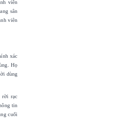
ành viên
gang sân
ành viên
.
hính xác
dùng. Họ
ười dùng
 rời rạc
hông tin
ùng cuối