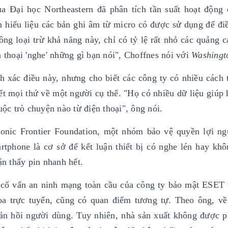
a Đại học Northeastern đã phân tích tần suất hoạt động
ìm hiểu liệu các bản ghi âm từ micro có được sử dụng để đi
g loại trừ khả năng này, chỉ có tỷ lệ rất nhỏ các quảng c
n thoại 'nghe' những gì bạn nói", Choffnes nói với
Washingt
 xác điều này, nhưng cho biết các công ty có nhiều cách 
ết mọi thứ về một người cụ thể. "Họ có nhiều dữ liệu giúp 
uộc trò chuyện nào từ điện thoại", ông nói.
ronic Frontier Foundation, một nhóm bảo vệ quyền lợi ng
rtphone là cơ sở để kết luận thiết bị có nghe lén hay kh
ận thấy pin nhanh hết.
 cố vấn an ninh mạng toàn cầu của công ty bảo mật ESET
a trực tuyến, cũng có quan điểm tương tự. Theo ông, v
phản hồi người dùng. Tuy nhiên, nhà sản xuất không được 