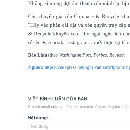
Không ai mong đợi âm thanh của mình lại bị 
Các chuyên gia của Compare & Recycle khuyê
"Hãy vào phần cài đặt và xóa quyền truy cập 
& Recycle khuyến cáo. "Lo ngại nghe lén cũ
sẻ lên Facebook, Instagram... mới thực sự là 
Bảo Lâm
(theo
Washington Post, Forbes, Reuters
)
Nguồn:
https://vnexpress.net/nghi-van-smartphone-n
VIẾT BÌNH LUẬN CỦA BẠN
Địa chỉ email của bạn sẽ được bảo mật. Các trường bắt buộ
Nội dung
*