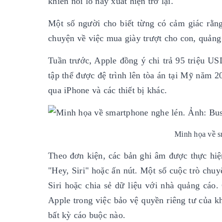
khiến nỗi lo này xuất hiện trở lại.
Một số người cho biết từng có cảm giác rằng
chuyện về việc mua giày trượt cho con, quảng
Tuần trước, Apple đồng ý chi trả 95 triệu US
tập thể được đệ trình lên tòa án tại Mỹ năm 2
qua iPhone và các thiết bị khác.
Minh họa về smartphone n
Theo đơn kiện, các bản ghi âm được thực hiệ
"Hey, Siri" hoặc ấn nút. Một số cuộc trò chuy
Siri hoặc chia sẻ dữ liệu với nhà quảng cáo
Apple trong việc bảo vệ quyền riêng tư của k
bất kỳ cáo buộc nào.