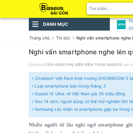
T
DANH MỤC
C
Trang chủ
Tin tức
Nghi vấn smartphone nghe lé
Nghi vấn smartphone nghe lén qu
Đăng bởi
CỬA HÀNG PHỤ KIỆN ĐIỆN THOẠI BASEUS
vào l
Choetech Việt Nam khai trương SHOWROOM 3 tại 
Loạt smartphone bán trong tháng 3
Xiaomi 15 Ultra về Việt Nam giá 35 triệu đồng
Sau 14 năm, người dùng có thể thử nghiệm Siri ti
Samsung xác nhận ra smartphone gập ba trong 
Nhiều người từ lâu nghi ngờ smartphone ghi