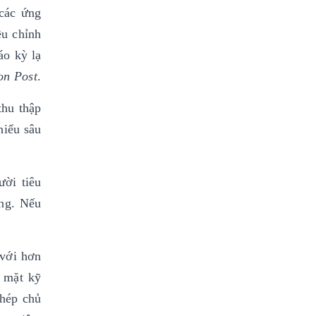
 các ứng
ều chỉnh
áo kỳ lạ
on Post
.
thu thập
hiểu sâu
ười tiêu
ông. Nếu
 với hơn
ề mặt kỹ
phép chủ