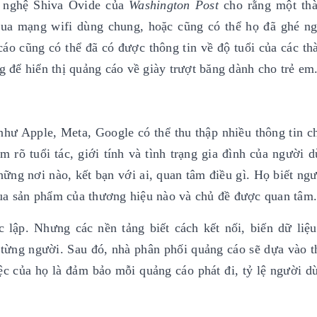
g nghệ Shiva Ovide của
Washington Post
cho rằng một th
 qua mạng wifi dùng chung, hoặc cũng có thể họ đã ghé n
 cáo cũng có thể đã có được thông tin về độ tuổi của các th
g để hiển thị quảng cáo về giày trượt băng dành cho trẻ em
hư Apple, Meta, Google có thể thu thập nhiều thông tin c
rõ tuổi tác, giới tính và tình trạng gia đình của người 
hững nơi nào, kết bạn với ai, quan tâm điều gì. Họ biết ng
mua sản phẩm của thương hiệu nào và chủ đề được quan tâm.
 lập. Nhưng các nền tảng biết cách kết nối, biến dữ liệu
 từng người. Sau đó, nhà phân phối quảng cáo sẽ dựa vào t
ệc của họ là đảm bảo mỗi quảng cáo phát đi, tỷ lệ người d