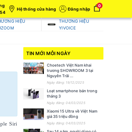
ng
0
Hệ thống cửa hàng
Đăng nhập
054
HƯƠNG HIỆU
THƯƠNG HIỆU
UZOOM
YIVOICE
TIN MỚI MỖI NGÀY
Choetech Việt Nam khai
trương SHOWROOM 3 tại
Nguyễn Trãi ...
Ngày đăng: 19/12/2025
Loạt smartphone bán trong
tháng 3
Ngày đăng: 04/03/2025
Xiaomi 15 Ultra về Việt Nam
giá 35 triệu đồng
ple Siri
Ngày đăng: 04/03/2025
Sau 14 năm, người dùng có