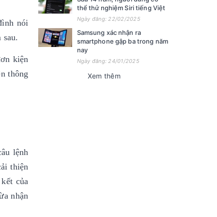
thể thử nghiệm Siri tiếng Việt
Ngày đăng: 22/02/2025
đình nói
Samsung xác nhận ra
 sau.
smartphone gập ba trong năm
nay
đơn kiện
Ngày đăng: 24/01/2025
ện thông
Xem thêm
câu lệnh
ải thiện
 kết của
hừa nhận