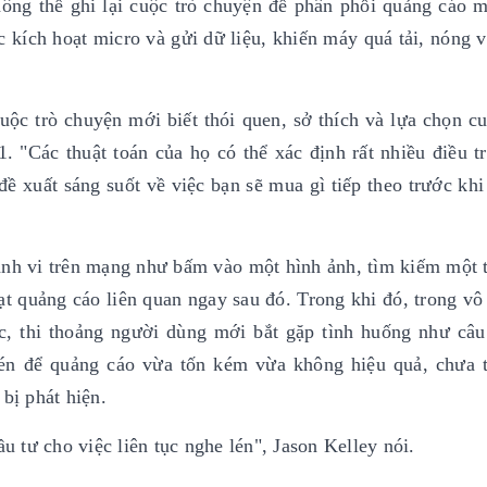
ng thể ghi lại cuộc trò chuyện để phân phối quảng cáo m
ục kích hoạt micro và gửi dữ liệu, khiến máy quá tải, nóng 
uộc trò chuyện mới biết thói quen, sở thích và lựa chọn c
. "Các thuật toán của họ có thể xác định rất nhiều điều t
đề xuất sáng suốt về việc bạn sẽ mua gì tiếp theo trước khi
ành vi trên mạng như bấm vào một hình ảnh, tìm kiếm một 
oạt quảng cáo liên quan ngay sau đó. Trong khi đó, trong vô
ác, thi thoảng người dùng mới bắt gặp tình huống như câ
 lén để quảng cáo vừa tốn kém vừa không hiệu quả, chưa 
bị phát hiện.
ầu tư cho việc liên tục nghe lén", Jason Kelley nói.