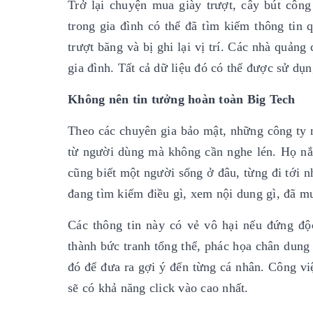
Trở lại chuyện mua giày trượt, cây bút côn
trong gia đình có thể đã tìm kiếm thông tin
trượt băng và bị ghi lại vị trí. Các nhà quảng
gia đình. Tất cả dữ liệu đó có thể được sử dụn
Không nên tin tưởng hoàn toàn Big Tech
Theo các chuyên gia bảo mật, những công ty n
từ người dùng mà không cần nghe lén. Họ nắm 
cũng biết một người sống ở đâu, từng đi tới n
đang tìm kiếm điều gì, xem nội dung gì, đã 
Các thông tin này có vẻ vô hại nếu đứng độc
thành bức tranh tổng thể, phác họa chân dung
đó để đưa ra gợi ý đến từng cá nhân. Công vi
sẽ có khả năng click vào cao nhất.