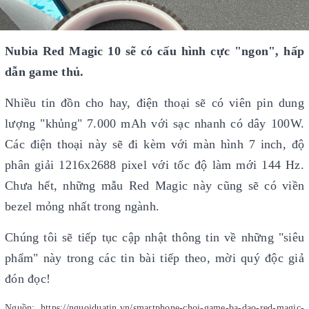
Nubia Red Magic 10 sẽ có cấu hình cực "ngon", hấp
dẫn game thủ.
Nhiều tin đồn cho hay, điện thoại sẽ có viên pin dung
lượng "khủng" 7.000 mAh với sạc nhanh có dây 100W.
Các điện thoại này sẽ đi kèm với màn hình 7 inch, độ
phân giải 1216x2688 pixel với tốc độ làm mới 144 Hz.
Chưa hết, những mẫu Red Magic này cũng sẽ có viền
bezel mỏng nhất trong ngành.
Chúng tôi sẽ tiếp tục cập nhật thông tin về những "siêu
phẩm" này trong các tin bài tiếp theo, mời quý độc giả
đón đọc!
Nguồn: https://nguoiduatin.vn/smartphone-choi-game-ba-dao-red-magic-