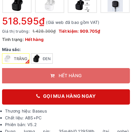
518.595₫
(Giá web đã bao gồm VAT)
1.428.300₫
Tiết kiệm:
909.705₫
Giá thị trường:
Tình trạng:
Hết hàng
Màu sắc:
TRẮNG
ĐEN
HẾT HÀNG
GỌI MUA HÀNG NGAY
Thương hiệu: Baseus
Chất liệu: ABS+PC
Phiên bản: V5.2
Dung lượng pin: 35mAh/0.1295Wh (tai nghe),