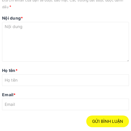
Địa chỉ email của bạn sẽ được bảo mật. Các trường bắt buộc được đánh
*
dấu
Nội dung
*
Họ tên
*
Email
*
GỬI BÌNH LUẬN