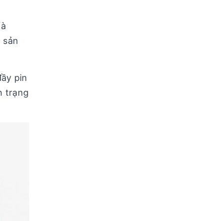
là
c sản
ầy pin
h trạng