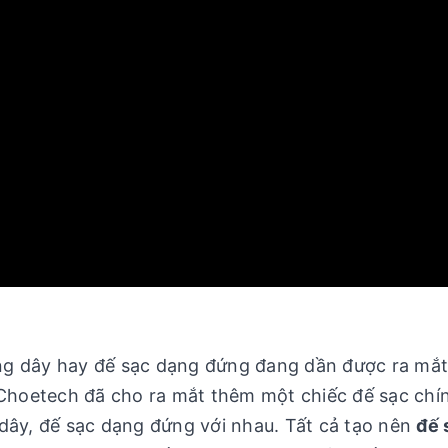
ng dây hay đế sạc dạng đứng đang dần được ra mắ
 Choetech đã cho ra mắt thêm một chiếc đế sạc chí
dây, đế sạc dạng đứng với nhau. Tất cả tạo nên
đế 