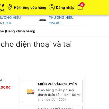
ng
0
Hệ thống cửa hàng
Đăng nhập
054
HƯƠNG HIỆU
THƯƠNG HIỆU
UZOOM
YIVOICE
he (Hàng chính hãng)
ho điện thoại và tai
VAT)
MIỄN PHÍ VẬN CHUYỂN
.000₫
Giao hàng miễn phí nội
thành (bán kính dưới 10km)
cho hóa đơn 500k