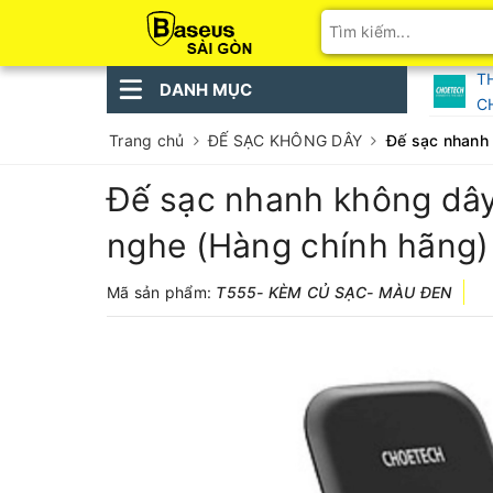
T
DANH MỤC
C
Trang chủ
ĐẾ SẠC KHÔNG DÂY
Đế sạc nhanh 
Đế sạc nhanh không dây
nghe (Hàng chính hãng)
Mã sản phẩm:
T555- KÈM CỦ SẠC- MÀU ĐEN