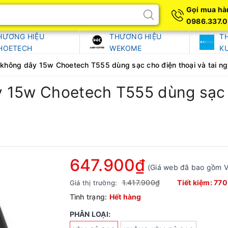
Gọi mua hà
0986.337.
HƯƠNG HIỆU
THƯƠNG HIỆU
T
HOETECH
WEKOME
K
không dây 15w Choetech T555 dùng sạc cho điện thoại và tai ng
 15w Choetech T555 dùng sạc c
647.900₫
(Giá web đã bao gồm 
1.417.900₫
Tiết kiệm:
770
Giá thị trường:
Tình trạng:
Hết hàng
PHÂN LOẠI: