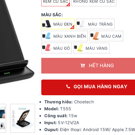
KÈM CỦ SẠC
KHÔNG KÈM CỦ SẠC
MÀU SẮC:
MÀU ĐEN
MÀU TRẮNG
MÀU XANH BIỂN
MÀU CAM
MÀU ĐỎ
MÀU VÀNG
HẾT HÀNG
GỌI MUA HÀNG NGAY
Thương hiêu:
Choetech
Model:
T555
Công suất:
15w
Input:
5V-12V/2A
Ouput:
Điện thoại: Android 15W/ Apple 7.5W