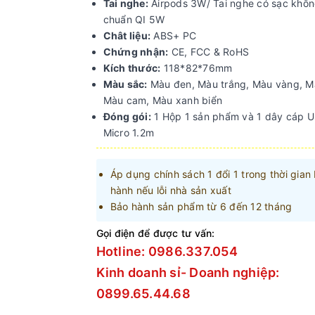
Tai nghe:
Airpods 3W/ Tai nghe có sạc khô
chuẩn QI 5W
Chât liệu:
ABS+ PC
Chứng nhận:
CE, FCC & RoHS
Kích thước:
118*82*76mm
Màu sắc:
Màu đen, Màu trắng, Màu vàng, M
Màu cam, Màu xanh biển
Đóng gói:
1 Hộp 1 sản phẩm và 1 dây cáp U
Micro 1.2m
Áp dụng chính sách 1 đổi 1 trong thời gian
hành nếu lỗi nhà sản xuất
Bảo hành sản phẩm từ 6 đến 12 tháng
Gọi điện để được tư vấn:
Hotline: 0986.337.054
Kinh doanh sỉ- Doanh nghiệp:
0899.65.44.68