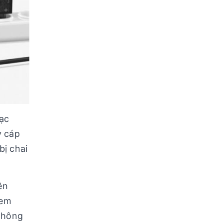
ạc
y cáp
bị chai
ên
xem
 thông