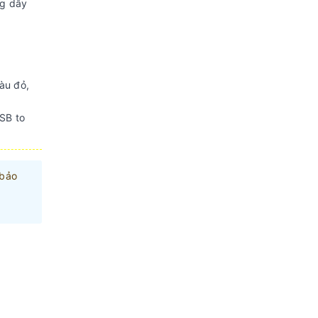
ng dây
àu đỏ,
SB to
 bảo